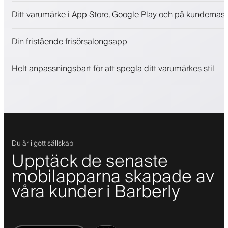
Bokningar och väntelista
Ditt varumärke i App Store, Google Play och på kundernas 
Betalningar, depositionsavgift
Sälj skönhetsprodukter
Din fristående frisörsalongsapp
Engagera kunder med ett lojalitetsprogram
Push-, SMS- och e-postaviseringar
Helt anpassningsbart för att spegla ditt varumärkes stil
Du är i gott sällskap
Upptäck de senaste
mobilapparna skapade av
våra kunder i Barberly