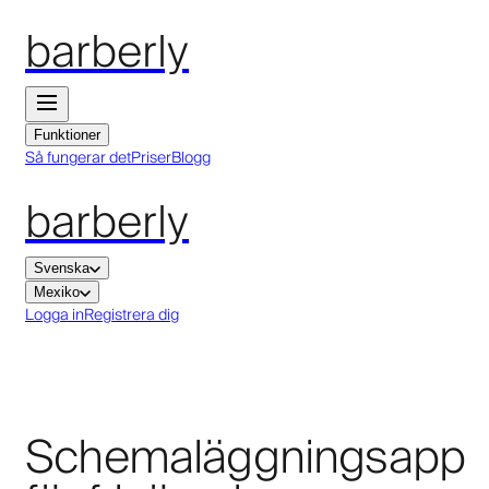
barberly
Funktioner
Så fungerar det
Priser
Blogg
barberly
Svenska
Mexiko
Logga in
Registrera dig
Schemaläggningsapp