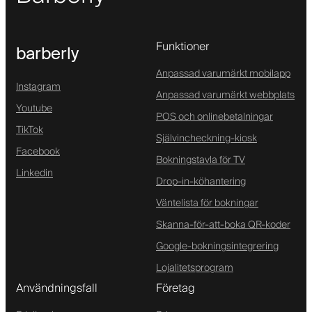
Funktioner
barberly
Anpassad varumärkt mobilapp
Instagram
Anpassad varumärkt webbplats
Youtube
POS och onlinebetalningar
TikTok
Självincheckning-kiosk
Facebook
Bokningstavla för TV
Linkedin
Drop-in-köhantering
Väntelista för bokningar
Skanna-för-att-boka QR-koder
Google-bokningsintegrering
Lojalitetsprogram
Användningsfall
Företag