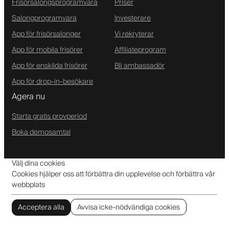
Frisörsalongsprogramvara
Priser
Salongprogramvara
Investerare
App för frisörsalonger
Vi rekryterar
App för mobila frisörer
Affiliateprogram
App för enskilda frisörer
Bli ambassadör
App för drop-in-besökare
Agera nu
Starta gratis provperiod
Boka demosamtal
Välj dina cookies
Cookies hjälper oss att förbättra din upplevelse och förbättra vår
webbplats
Acceptera alla
Avvisa icke-nödvändiga cookies