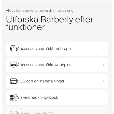
Allt du behöver för att driva din frisörsalong
Utforska Barberly efter
funktioner
Anpassad varumärkt mobilapp
›
Anpassad varumärkt webbplats
›
POS och onlinebetalningar
›
Självincheckning-kiosk
›
Bokningstavla för TV
›