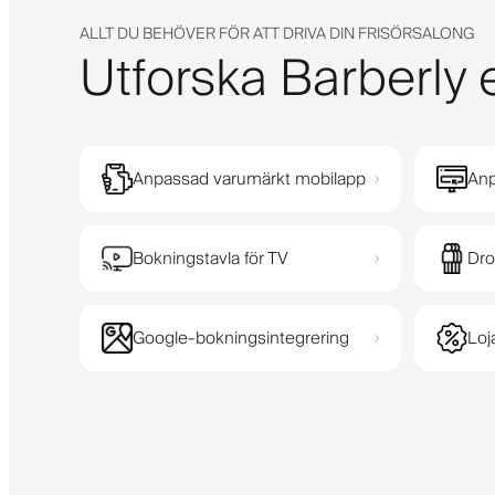
ALLT DU BEHÖVER FÖR ATT DRIVA DIN FRISÖRSALONG
Utforska Barberly e
Anpassad varumärkt mobilapp
Anp
›
Bokningstavla för TV
Dro
›
Google-bokningsintegrering
Loj
›