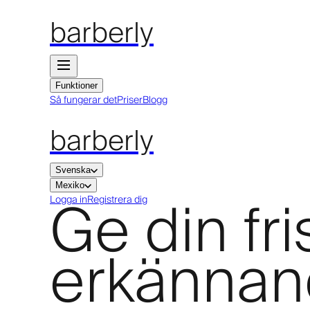
barberly
Funktioner
Så fungerar det
Priser
Blogg
barberly
Svenska
Mexiko
Ge din fr
Logga in
Registrera dig
erkännand