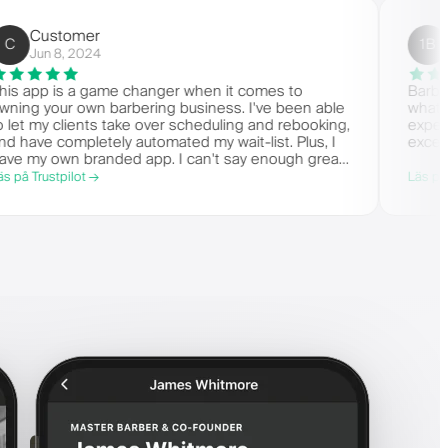
Customer
C
Jun 8, 2024
This app is a game changer when it comes to
owning your own barbering business. I've been able
to let my clients take over scheduling and rebooking,
and have completely automated my wait-list. Plus, I
have my own branded app. I can't say enough great
things!
Läs på Trustpilot →