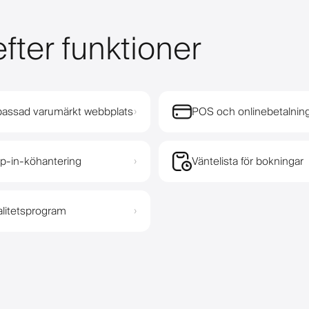
fter funktioner
assad varumärkt webbplats
POS och onlinebetalnin
›
p-in-köhantering
Väntelista för bokningar
›
alitetsprogram
›