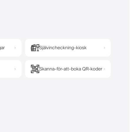
gar
Självincheckning-kiosk
›
›
Skanna-för-att-boka QR-koder
›
›