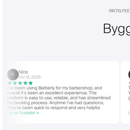
RIKTIG F
Bygg
Nico
CT
CB
Mar 18, 2025
Ja
 been using Barberly for my barbershop, and
Thank yo
all it's been an excellent experience. The
You have
form is easy to use, reliable, and has streamlined
good spi
ooking process. Anytime I've had questions,
've been quick to respond and very helpful.
å Trustpilot →
Läs på Tru