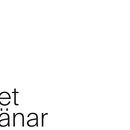
et
jänar