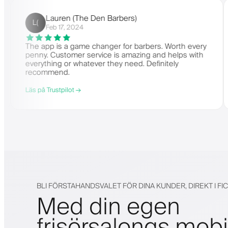
Lauren (The Den Barbers)
L(
Feb 17, 2024
ompany
The app is a game changer for barbers. Worth eve
ing
penny. Customer service is amazing and helps wit
n
everything or whatever they need. Definitely
recommend.
Läs på Trustpilot →
BLI FÖRSTAHANDSVALET FÖR DINA KUNDER, DIREKT I FI
Med din egen
frisörsalongs mob