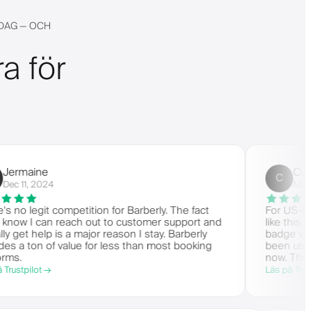
DAG — OCH
a för
ne
Customer
C
2024
Mar 9, 2024
git competition for Barberly. The fact
For US-based bar
I can reach out to customer support and
like this. Nothin
help is a major reason I stay. Barberly
badge within the
n of value for less than most booking
been using Barber
now. The time fr
back end is rema
ot →
Läs på Trustpilot →