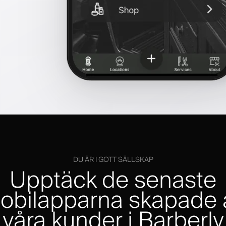
DU ÄR I GOTT SÄLLSKAP
Upptäck de senaste
obilapparna skapade 
våra kunder i Barberly