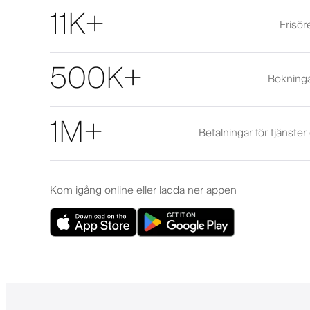
11K+
Frisör
500K+
Bokninga
1M+
Betalningar för tjänste
Kom igång online eller ladda ner appen