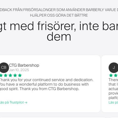
EEDBACK FRÅN FRISÖRSALONGER SOM ANVÄNDER BARBERLY VARJE 
HJÄLPER OSS GÖRA DET BÄTTRE
t med frisörer, inte bar
dem
G Barbershop
Jermai
J
n 10, 2025
Dec 11, 
u for your continued service and dedication.
There's no le
 a wonderful platform to do business with
that I know 
rit. Thank you from CTG Barbershop.
actually get 
provides a to
platforms.
stpilot →
Läs på Trustpil