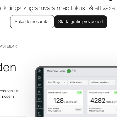
okningsprogramvara med fokus på att växa d
Boka demosamtal
Starta gratis provperiod
ASTBILAR
lden
ens och sitt
en modern