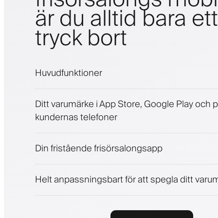
är du alltid bara ett
tryck bort
Huvudfunktioner
Bokningar och väntelista
Ditt varumärke i App Store, Google Play och 
Betalningar, depositionsavgift
kundernas telefoner
Sälj skönhetsprodukter
Engagera kunder med ett lojalitetsprogram
Push-, SMS- och e-postaviseringar
Din fristående frisörsalongsapp
Helt anpassningsbart för att spegla ditt varum