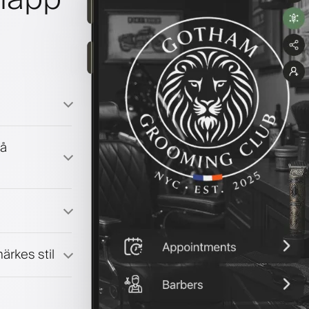
på
ärkes stil