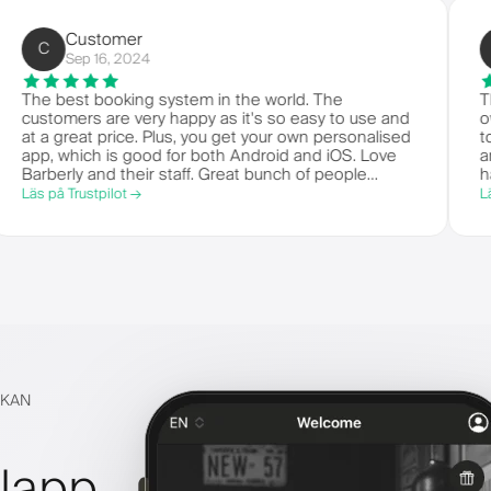
Customer
C
Sep 16, 2024
ry
The best booking system in the world. The
h
customers are very happy as it's so easy to use and
at a great price. Plus, you get your own personalised
app, which is good for both Android and iOS. Love
Barberly and their staff. Great bunch of people
offering a great booking system.
Läs på Trustpilot →
CKAN
ilapp