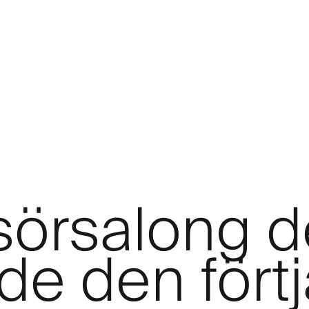
isörsalong d
e den fört