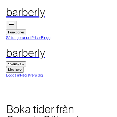
barberly
Funktioner
Så fungerar det
Priser
Blogg
barberly
Svenska
Mexiko
Logga in
Registrera dig
Boka tider från