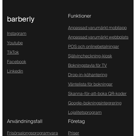
Funktioner
barberly
Anpassad varumärkt mobilapp
Instagram
Anpassad varumärkt webbplats
Youtube
POS och onlinebetalningar
TikTok
Självincheckning-kiosk
Facebook
Bokningstavla för TV
Linkedin
Drop-in-köhantering
Väntelista för bokningar
Skanna-för-att-boka QR-koder
Google-bokningsintegrering
Lojalitetsprogram
Användningsfall
Företag
Frisörsalongsprogramvara
Priser