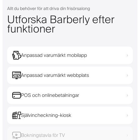
Allt du behöver för att driva din frisörsalong
Utforska Barberly efter
funktioner
Anpassad varumärkt mobilapp
›
Anpassad varumärkt webbplats
›
POS och onlinebetalningar
›
Självincheckning-kiosk
›
Bokningstavla för TV
›