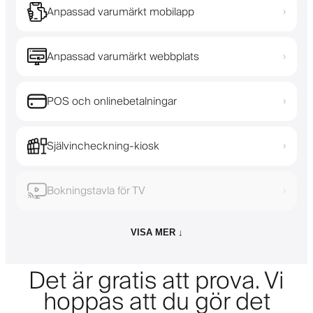
Anpassad varumärkt mobilapp
›
Anpassad varumärkt webbplats
›
POS och onlinebetalningar
›
Självincheckning-kiosk
›
Bokningstavla för TV
›
VISA MER ↓
Det är gratis att prova. Vi
hoppas att du gör det