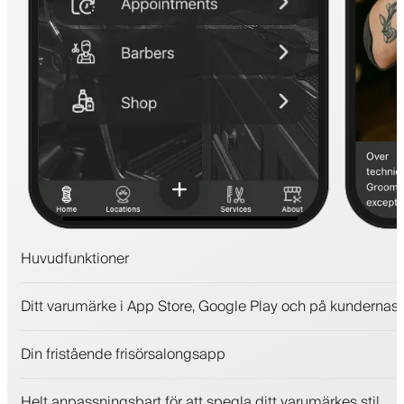
Huvudfunktioner
Bokningar och väntelista
Ditt varumärke i App Store, Google Play och på kundernas 
Betalningar, depositionsavgift
Sälj skönhetsprodukter
Din fristående frisörsalongsapp
Engagera kunder med ett lojalitetsprogram
Push-, SMS- och e-postaviseringar
Helt anpassningsbart för att spegla ditt varumärkes stil