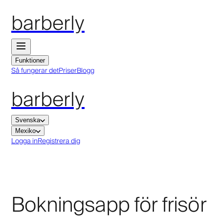
barberly
Funktioner
Så fungerar det
Priser
Blogg
barberly
Svenska
Mexiko
Logga in
Registrera dig
Bokningsapp för frisör