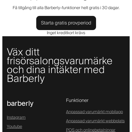
Få tillgång till alla Barberly-funktioner helt gratis i 30 dagar.
Starta gratis provperiod
Inget kreditkort krävs
Väx ditt
frisörsalongsvarumärke
och dina intäkter med
Barberly
Funktioner
barberly
Anpassad varumärkt mobilapp
Instagram
Anpassad varumärkt webbplats
Youtube
POS och onlinebetalningar