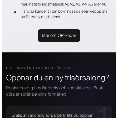
marknadsföringsmaterial: A1, A2, A3, A4, A5 eller A6
Hänvisa kunder till din bokningssida eller webbplats
på Barberly med lätthet
Mer om QR-koder
DIN FRAMGÅNG ÄR VIKTIG FÖR OSS
Öppnar du en ny frisörsalong?
Registrera dig hos Barberly och kontakta oss för att
göra anspråk på dina förmåner:
Gratis användning av Barberly tills du öppnar