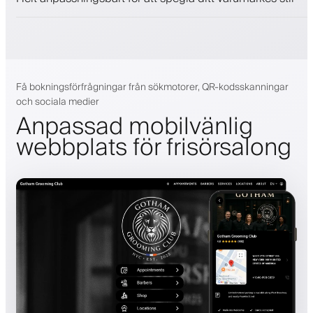
Få bokningsförfrågningar från sökmotorer, QR-kodsskanningar
och sociala medier
Anpassad mobilvänlig
webbplats för frisörsalong