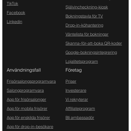
TikTok
Självincheckning-kiosk
Facebook
Bokningstavla för TV
Linkedin
Drop-in-köhantering
Väntelista för bokningar
Skanna-för-att-boka QR-koder
Google-bokningsintegrering
Lojalitetsprogram
Användningsfall
Företag
Frisörsalongsprogramvara
Priser
Salongprogramvara
Investerare
App för frisörsalonger
Vi rekryterar
App för mobila frisörer
Affiliateprogram
App för enskilda frisörer
Bli ambassadör
App för drop-in-besökare