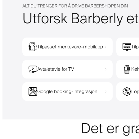
ALT DU TRENGER FOR Å DRIVE BARBERSHOPEN DIN
Utforsk Barberly et
Tilpasset merkevare-mobilapp
Til
›
Avtaletavle for TV
Køh
›
Google booking-integrasjon
Loj
›
Det er gr