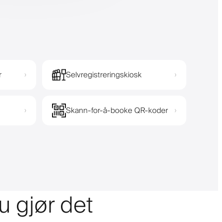
r
Selvregistreringskiosk
›
›
Skann-for-å-booke QR-koder
›
›
u gjør det