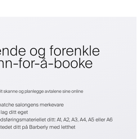
nde og forenkle
nn-for-å-booke
t skanne og planlegge avtalene sine online
 å matche salongens merkevare
lag ditt eget
sføringsmateriellet ditt: A1, A2, A3, A4, A5 eller A6
stedet ditt på Barberly med letthet