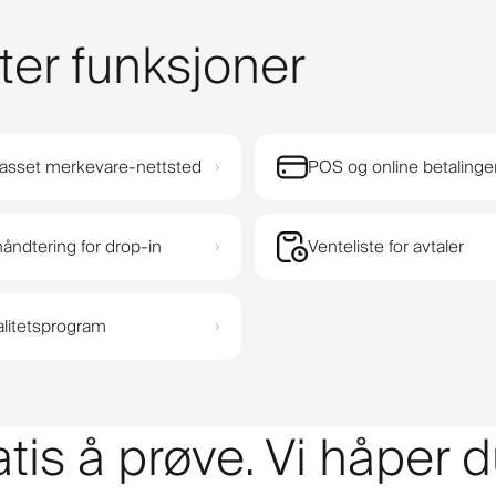
ter funksjoner
passet merkevare-nettsted
POS og online betalinge
›
åndtering for drop-in
Venteliste for avtaler
›
alitetsprogram
›
atis å prøve. Vi håper d