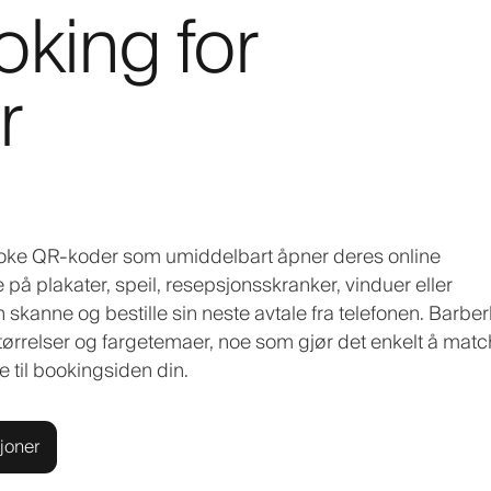
king for
r
ooke QR-koder som umiddelbart åpner deres online
å plakater, speil, resepsjonsskranker, vinduer eller
 skanne og bestille sin neste avtale fra telefonen. Barber
størrelser og fargetemaer, noe som gjør det enkelt å mat
 til bookingsiden din.
joner