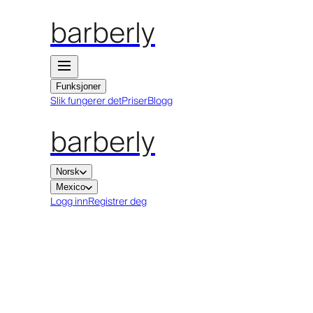
barberly
Funksjoner
Slik fungerer det
Priser
Blogg
barberly
Norsk
Mexico
Logg inn
Registrer deg