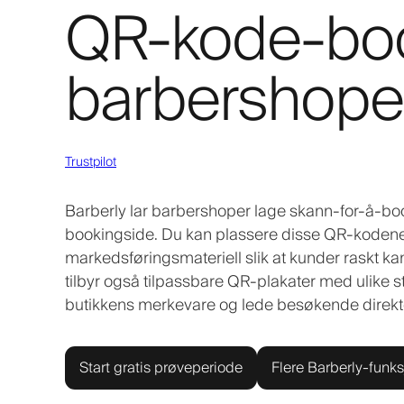
QR-kode-boo
barbershope
Trustpilot
Barberly lar barbershoper lage skann-for-å-b
bookingside. Du kan plassere disse QR-kodene p
markedsføringsmateriell slik at kunder raskt kan
tilbyr også tilpassbare QR-plakater med ulike 
butikkens merkevare og lede besøkende direkte
Start gratis prøveperiode
Flere Barberly-funks