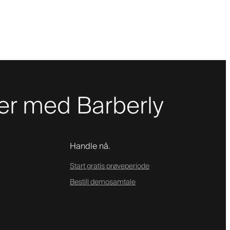
er med Barberly
Handle nå.
Start gratis prøveperiode
Bestill demosamtale