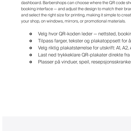
dashboard. Barbershops can choose where the QR code shoul
booking interface — and adjust the design to match their bran
and select the right size for printing, making it simple to cr
your shop, on windows, mirrors, or promotional materials.
Velg hvor QR-koden leder — nettsted, bookin
Tilpass farger, tekster og plakatoppsett fo
Velg riktig plakatstørrelse for utskrift: A1, A2,
Last ned trykkeklare QR-plakater direkte fr
Plasser på vinduer, speil, resepsjonsskranke