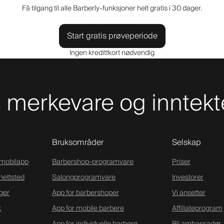
Få tilgang til alle Barberly-funksjoner helt gratis i 30 dager.
Start gratis prøveperiode
Ingen kredittkort nødvendig
merkevare og inntekt
Bruksområder
Selskap
-mobilapp
Barbershop-programvare
Priser
nettsted
Salongprogramvare
Investorer
ger
App for barbershoper
Vi ansetter
k
App for mobile barbere
Affiliateprogram
App for individuelle barbere
Bli ambassadør