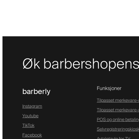
Øk barbershopens 
Funksjoner
barberly
Tilpasset merkevare
Instagram
Tilpasset merkevare-
Youtube
POS og online betalin
TikTok
Selvregistreringskios
Facebook
Avtaletavle for TV