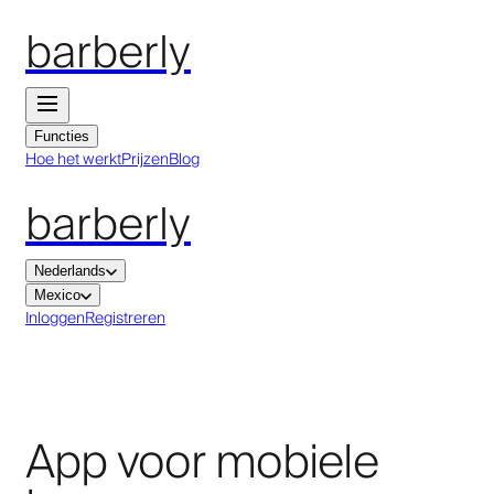
barberly
Functies
Hoe het werkt
Prijzen
Blog
barberly
Nederlands
Mexico
Inloggen
Registreren
App voor mobiele