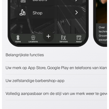
Belangrijkste functies
Afspraken en wachtlijst
Uw merk op App Store, Google Play en telefoons van klant
Betalingen, waarborgsom
Verkoop schoonheidsproducten
Uw zelfstandige barbershop-app
Betrek klanten met een loyaliteitsprogramma
Push-, SMS- en e-mailmeldingen
Volledig aanpasbaar om de stijl van uw merk weer te geve