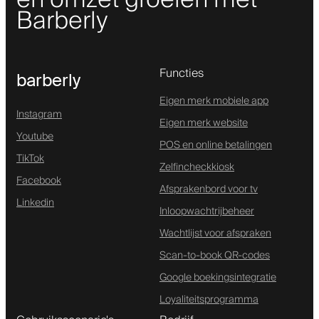
Barberly
Functies
barberly
Eigen merk mobiele app
Instagram
Eigen merk website
Youtube
POS en online betalingen
TikTok
Zelfincheckkiosk
Facebook
Afsprakenbord voor tv
Linkedin
Inloopwachtrijbeheer
Wachtlijst voor afspraken
Scan-to-book QR-codes
Google boekingsintegratie
Loyaliteitsprogramma