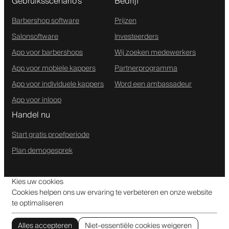
Gebruiksscenario's
Bedrijf
Barbershop software
Prijzen
Salonsoftware
Investeerders
App voor barbershops
Wij zoeken medewerkers
App voor mobiele kappers
Partnerprogramma
App voor individuele kappers
Word een ambassadeur
App voor inloop
Handel nu
Start gratis proefperiode
Plan demogesprek
Kies uw cookies
Cookies helpen ons uw ervaring te verbeteren en onze website
te optimaliseren
Alles accepteren
Niet-essentiële cookies weigeren