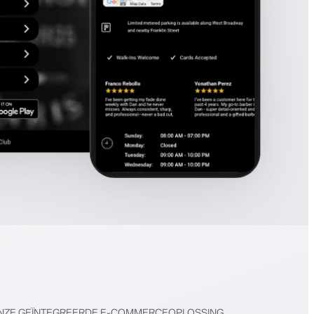
NZE GEÏNTEGREERDE E-COMMERCEOPLOSSING