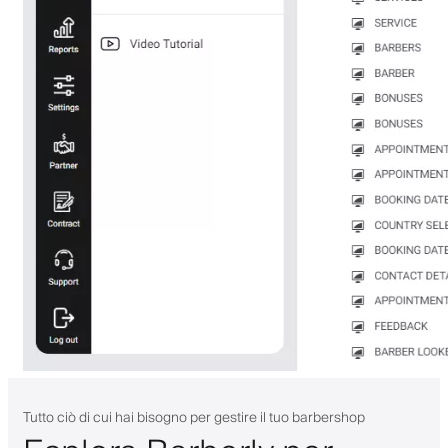
Tutto ciò di cui hai bisogno per gestire il tuo barbershop