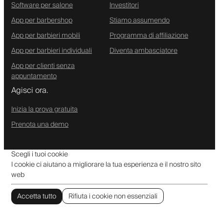
Software per salone
Investitori
App per barbershop
Stiamo assumendo
App per barbieri mobili
Programma di affiliazione
App per barbieri individuali
Diventa ambasciatore
App per clienti senza
appuntamento
Agisci ora.
Inizia la prova gratuita
Prenota una demo
Scegli i tuoi cookie
I cookie ci aiutano a migliorare la tua esperienza e il nostro sito
web
Accetta tutto
Rifiuta i cookie non essenziali