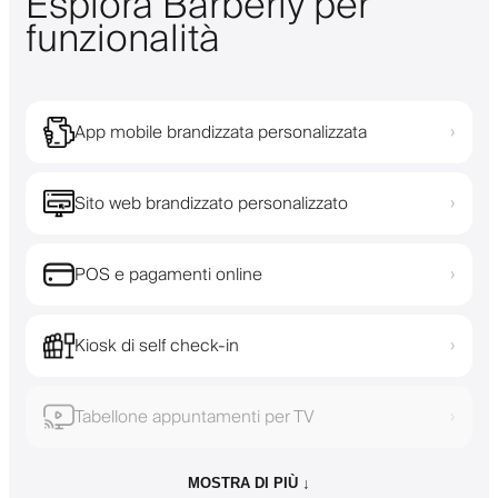
Esplora Barberly per
funzionalità
App mobile brandizzata personalizzata
›
Sito web brandizzato personalizzato
›
POS e pagamenti online
›
Kiosk di self check-in
›
Tabellone appuntamenti per TV
›
MOSTRA DI PIÙ ↓