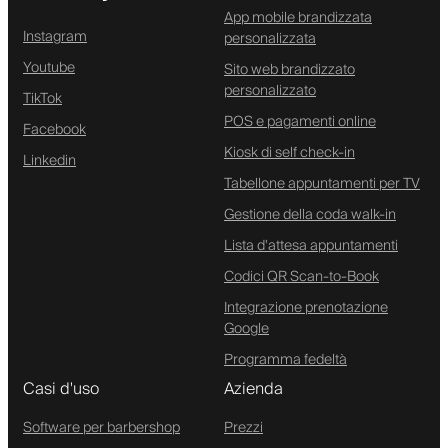
App mobile brandizzata
Instagram
personalizzata
Youtube
Sito web brandizzato
personalizzato
TikTok
POS e pagamenti online
Facebook
Kiosk di self check-in
Linkedin
Tabellone appuntamenti per TV
Gestione della coda walk-in
Lista d'attesa appuntamenti
Codici QR Scan-to-Book
Integrazione prenotazione
Google
Programma fedeltà
Casi d'uso
Azienda
Software per barbershop
Prezzi