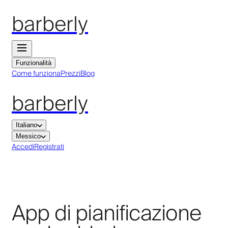
barberly
Funzionalità
Come funziona
Prezzi
Blog
barberly
Italiano
Messico
Accedi
Registrati
App di pianificazione