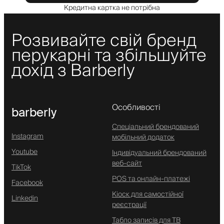
Кредитна картка не потрібна
Розвивайте свій бренд
перукарні та збільшуйте
дохід з Barberly
Особливості
barberly
Спеціальний брендований
Instagram
мобільний додаток
Youtube
Індивідуальний брендований
веб-сайт
TikTok
POS та онлайн-платежі
Facebook
Кіоск для самостійної
Linkedin
реєстрації
Табло записів для ТВ