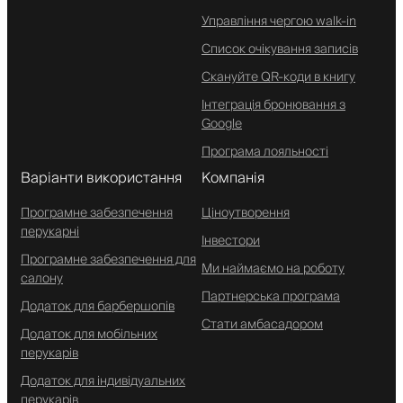
Управління чергою walk-in
Список очікування записів
Скануйте QR-коди в книгу
Інтеграція бронювання з
Google
Програма лояльності
Варіанти використання
Компанія
Програмне забезпечення
Ціноутворення
перукарні
Інвестори
Програмне забезпечення для
Ми наймаємо на роботу
салону
Партнерська програма
Додаток для барбершопів
Стати амбасадором
Додаток для мобільних
перукарів
Додаток для індивідуальних
перукарів