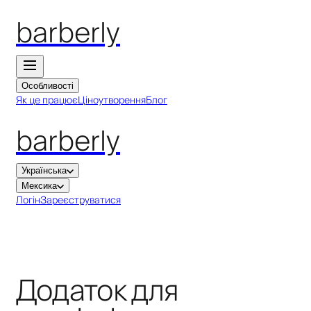
barberly
Особливості
Як це працює
Ціноутворення
Блог
barberly
Українська
Мексика
Логін
Зареєструватися
Додаток для