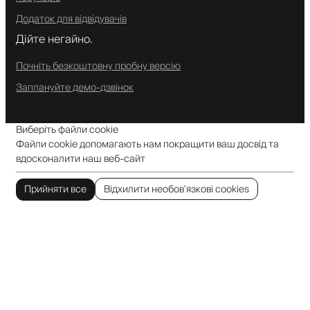
Додаток для відвідувачів
Дійте негайно.
Почніть безкоштовну пробну версію
Заплануйте демо-дзвінок
Виберіть файли cookie
Файли cookie допомагають нам покращити ваш досвід та
вдосконалити наш веб-сайт
Прийняти все
Відхилити необов’язкові cookies