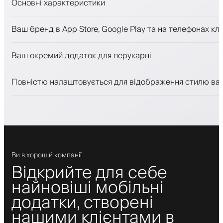
Основні характеристики
Запис на прийом та лист очікування
Ваш бренд в App Store, Google Play та на телефонах клі
Платежі, застава
Продавати косметику
Ваш окремий додаток для перукарні
Залучайте клієнтів за допомогою програми лояльност
Push-, SMS- та email-сповіщення
Повністю налаштовується для відображення стилю ва
Ви в хорошій компанії
Відкрийте для себе
найновіші мобільні
додатки, створені
нашими клієнтами в