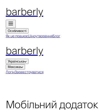
barberly
Особливості
Як це працює
Ціноутворення
Блог
barberly
Українська
Мексика
Логін
Зареєструватися
Мобільний додаток