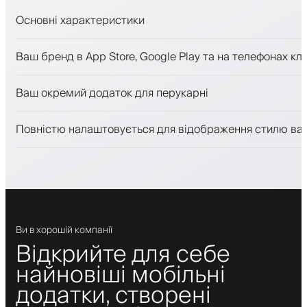
Основні характеристики
Запис на прийом та лист очікування
Ваш бренд в App Store, Google Play та на телефонах клі
Платежі, застава
Продавати косметику
Ваш окремий додаток для перукарні
Залучайте клієнтів за допомогою програми лояльност
Push-, SMS- та email-сповіщення
Повністю налаштовується для відображення стилю ва
Ви в хорошій компанії
Відкрийте для себе
найновіші мобільні
додатки, створені