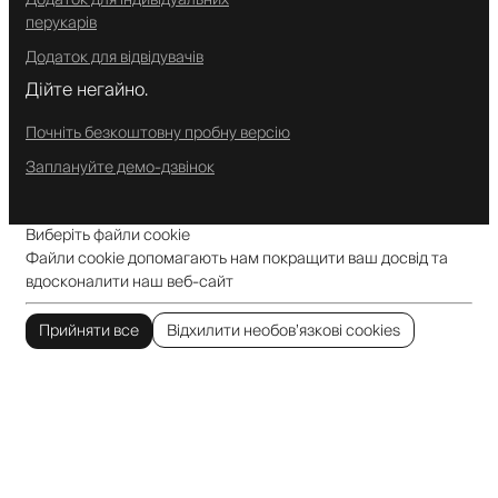
перукарів
Додаток для відвідувачів
Дійте негайно.
Почніть безкоштовну пробну версію
Заплануйте демо-дзвінок
Виберіть файли cookie
Файли cookie допомагають нам покращити ваш досвід та
вдосконалити наш веб-сайт
Прийняти все
Відхилити необов’язкові cookies