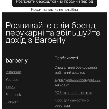
Розпочати безкоштовний пробний період
Кредитна картка не потрібна
Розвивайте свій бренд
перукарні та збільшуйте
дохід з Barberly
Особливості
barberly
Спеціальний брендований
Instagram
мобільний додаток
Youtube
Індивідуальний брендований
веб-сайт
TikTok
POS та онлайн-платежі
Facebook
Кіоск для самостійної
Linkedin
реєстрації