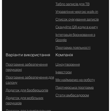
Табло записів для ТВ
Управління чергою walk-in
Список очікування записів
Скануйте QR-коди в книгу
Інтеграція бронювання з
Google
Програма лояльності
Варіанти використання
Компанія
Програмне забезпечення
Ціноутворення
перукарні
Інвестори
Програмне забезпечення для
Ми наймаємо на роботу
салону
Партнерська програма
Додаток для барбершопів
Стати амбасадором
Додаток для мобільних
перукарів
Додаток для індивідуальних