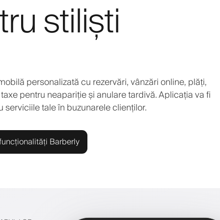
u stiliști
 mobilă personalizată cu rezervări, vânzări online, plăți,
taxe pentru neapariție și anulare tardivă. Aplicația va fi
erviciile tale în buzunarele clienților.
uncționalități Barberly