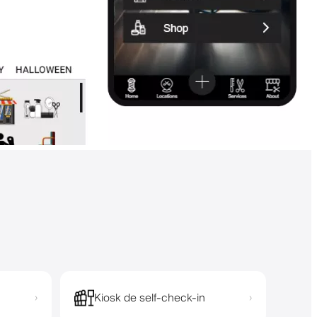
Kiosk de self-check-in
›
›