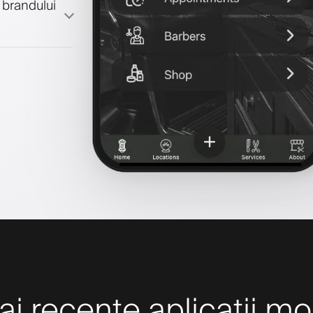
 brandului
 recente aplicații mo