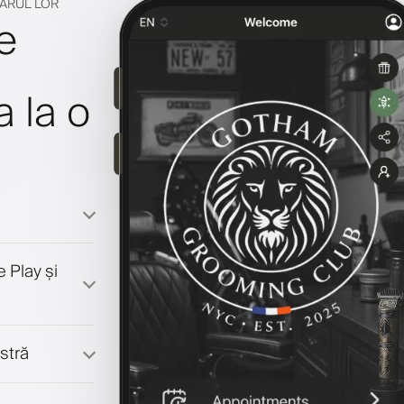
NARUL LOR
e
a la o
 Play și
stră