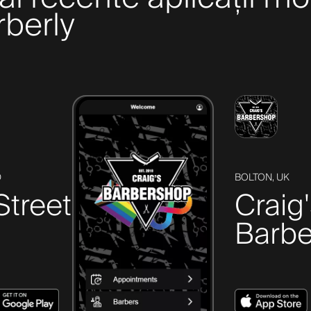
arberly
D
BOLTON, UK
Street
Craig
Barbe