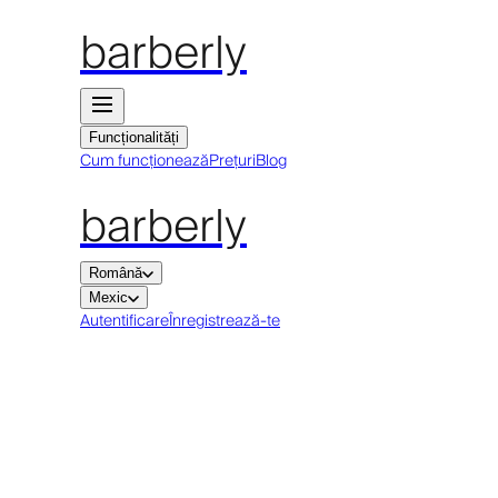
barberly
Funcționalități
Cum funcționează
Prețuri
Blog
barberly
Română
Mexic
Autentificare
Înregistrează-te