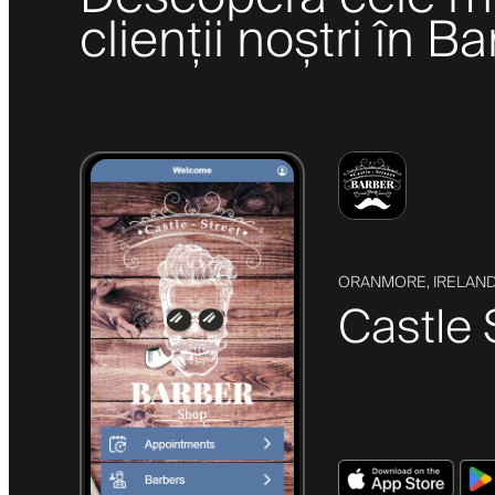
clienții noștri în B
ORANMORE, IRELAN
Castle 