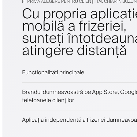
FII PRIMA ALEGERE PENTRU CLIENȚII TĂI, CHIAR ÎN BUZU
Cu propria aplicați
mobilă a frizeriei,
sunteți întotdeaun
atingere distanță
Funcționalități principale
Programări și lista de așteptare
Brandul dumneavoastră pe App Store, Google
Plăți, depozit de securitate
telefoanele clienților
Vinde produse de înfrumusețare
Implică clienții cu un program de loialitate
Notificări push, SMS și email
Aplicația independentă a frizeriei dumneavoa