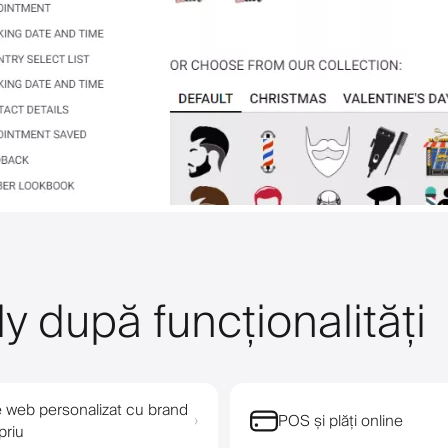
y după funcționalități
e web personalizat cu brand
POS și plăți online
›
priu