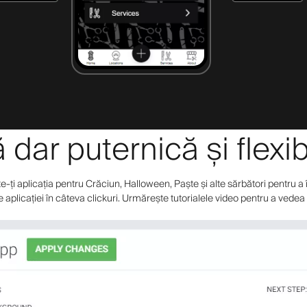
dar puternică și flexib
ți aplicația pentru Crăciun, Halloween, Paște și alte sărbători pentru a îm
le aplicației în câteva clickuri. Urmărește tutorialele video pentru a vedea t