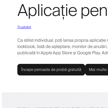
Aplicație pentr
Trustpilot
Ca stilist individual, poți lansa propria aplicație
lookbook, listă de așteptare, monitor de anulări, 
publicată în Apple App Store și Google Play. Adu s
Începe perioada de probă gratuită
Mai multe f