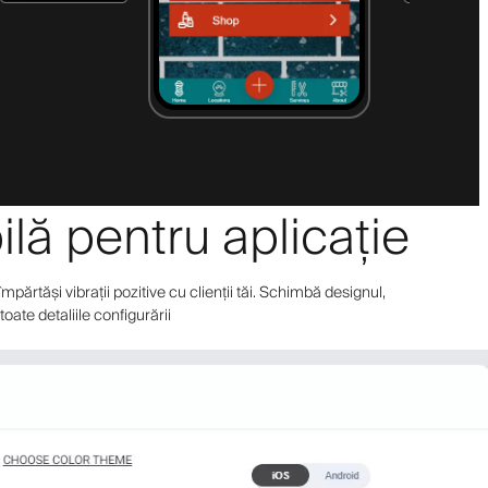
ilă pentru aplicație
părtăși vibrații pozitive cu clienții tăi. Schimbă designul,
oate detaliile configurării