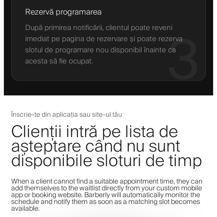
Rezervă programarea
După primirea notificării, clientul poate reveni
3
imediat pe pagina de rezervare și poate rezerva
slotul de programare nou disponibil înainte ca
acesta să fie ocupat.
Înscrie-te din aplicația sau site-ul tău
Clienții intră pe lista de
așteptare când nu sunt
disponibile sloturi de timp
When a client cannot find a suitable appointment time, they can
add themselves to the waitlist directly from your custom mobile
app or booking website. Barberly will automatically monitor the
schedule and notify them as soon as a matching slot becomes
available.