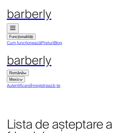
barberly
Funcționalități
Cum funcționează
Prețuri
Blog
barberly
Română
Mexic
Autentificare
Înregistrează-te
Lista de așteptare a