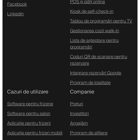
POS și plăți online
Facebook
Kiosk de self-check-in
Linkedin
Tablou de programări pentru TV
Gestionarea cozii walk-in
Lista de așteptare pentru
programări
Coduri QR de scanare pentru
rezervare
Integrare rezervări Google
Program de loialitate
Cazuri de utilizare
Companie
Software pentru frizerie
Prețuri
Software pentru salon
Investitori
Aplicație pentru frizerii
Angajăm
Aplicație pentru frizeri mobili
Program de afiliere