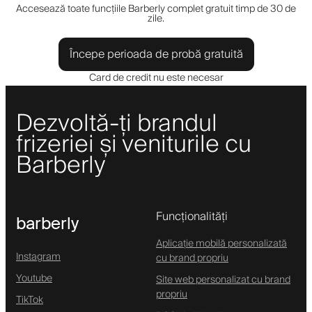
Accesează toate funcțiile Barberly complet gratuit timp de 30 de
zile.
Începe perioada de probă gratuită
Card de credit nu este necesar
Dezvoltă-ți brandul
frizeriei și veniturile cu
Barberly
Funcționalități
barberly
Aplicație mobilă personalizată
Instagram
cu brand propriu
Youtube
Site web personalizat cu brand
propriu
TikTok