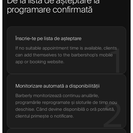
De la lista de așteptare la
programare confirmată
Înscrie-te pe lista de așteptare
1
If no suitable appointment time is available, clients
can add themselves to the barbershop’s mobile
app or booking website.
Monitorizare automată a disponibilității
Barberly monitorizează continuu anulările,
2
programările reprogramate și sloturile de timp nou
deschise. Când devine disponibilă o oră potrivită,
clientul primește o notificare.