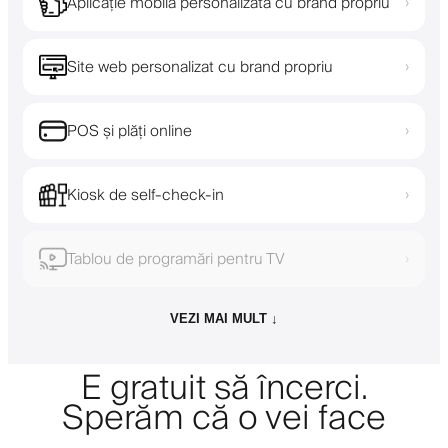
Aplicație mobilă personalizată cu brand propriu
›
Site web personalizat cu brand propriu
›
POS și plăți online
›
Kiosk de self-check-in
›
Tablou de programări pentru TV
›
VEZI MAI MULT ↓
E gratuit să încerci.
Sperăm că o vei face