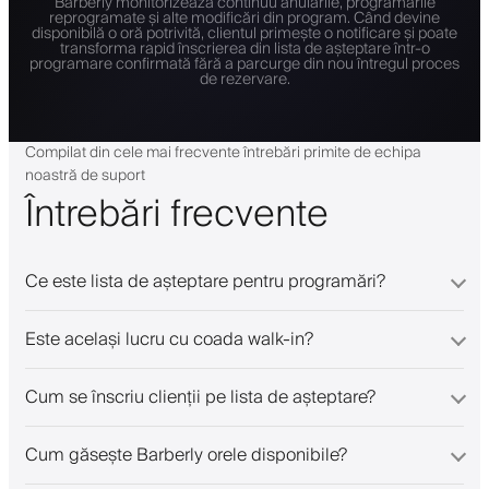
Barberly monitorizează continuu anulările, programările
reprogramate și alte modificări din program. Când devine
disponibilă o oră potrivită, clientul primește o notificare și poate
transforma rapid înscrierea din lista de așteptare într-o
programare confirmată fără a parcurge din nou întregul proces
de rezervare.
Compilat din cele mai frecvente întrebări primite de echipa
noastră de suport
Întrebări frecvente
Ce este lista de așteptare pentru programări?
Este același lucru cu coada walk-in?
Cum se înscriu clienții pe lista de așteptare?
Cum găsește Barberly orele disponibile?