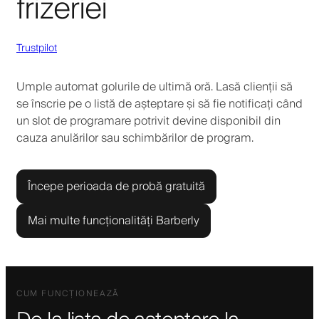
frizeriei
Trustpilot
Umple automat golurile de ultimă oră. Lasă clienții să
se înscrie pe o listă de așteptare și să fie notificați când
un slot de programare potrivit devine disponibil din
cauza anulărilor sau schimbărilor de program.
Începe perioada de probă gratuită
Mai multe funcționalități Barberly
CUM FUNCȚIONEAZĂ