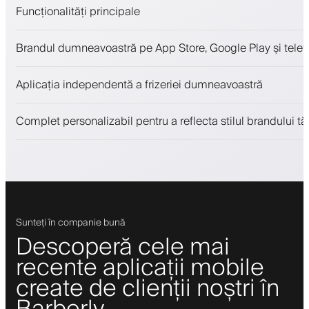
Funcționalități principale
Programări și lista de așteptare
Brandul dumneavoastră pe App Store, Google Play și telefo
Plăți, depozit de securitate
Vinde produse de înfrumusețare
Aplicația independentă a frizeriei dumneavoastră
Implică clienții cu un program de loialitate
Notificări push, SMS și email
Complet personalizabil pentru a reflecta stilul brandului tă
Sunteți în companie bună
Descoperă cele mai
recente aplicații mobile
create de clienții noștri în