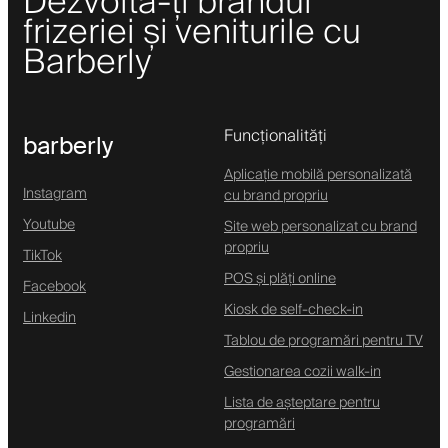
Dezvoltă-ți brandul
frizeriei și veniturile cu
Barberly
Funcționalități
barberly
Aplicație mobilă personalizată
Instagram
cu brand propriu
Youtube
Site web personalizat cu brand
propriu
TikTok
POS și plăți online
Facebook
Kiosk de self-check-in
Linkedin
Tablou de programări pentru TV
Gestionarea cozii walk-in
Lista de așteptare pentru
programări