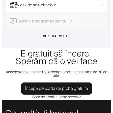
Kiosk de self-check-in
›
Tablou de programări pentru TV
›
VEZI MAI MULT ↓
E gratuit să încerci.
Sperăm că o vei face
Accesează toate funcțiile Barberly complet gratuit timp de 30 de
zile.
Începe perioada de probă gratuită
Card de credit nu este necesar