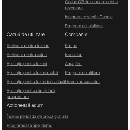
Coduri QR de scanare pentru
rezervare
Integrare rezervări Google
Program de loialitate
Cazuri de utilizare
Companie
Software pentru frizerie
Prețuri
Software pentru salon
Investitori
Aplicație pentru frizerii
Angajăm
Aplicație pentru frizeri mobili
Program de afiliere
Aplicație pentru frizeri individuali
Devino ambasador
Aplicație pentru clienți fără
programare
Acționează acum.
Începe perioada de probă gratuită
Programează apel demo