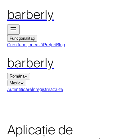
barberly
Funcționalități
Cum funcționează
Prețuri
Blog
barberly
Română
Mexic
Autentificare
Înregistrează-te
Aplicație de