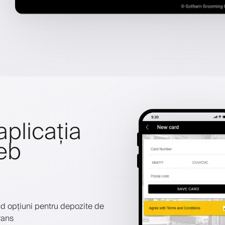
aplicația
web
nd opțiuni pentru depozite de
vans