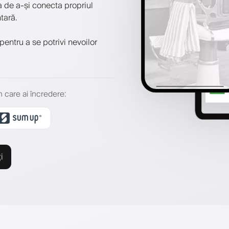
 de a-și conecta propriul
tară.
pentru a se potrivi nevoilor
 în care ai încredere
:
i