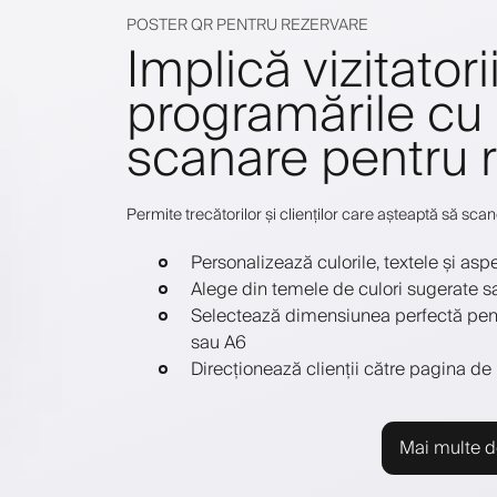
POSTER QR PENTRU REZERVARE
Implică vizitatori
programările cu
scanare pentru 
Permite trecătorilor și clienților care așteaptă să sca
Personalizează culorile, textele și asp
Alege din temele de culori sugerate s
Selectează dimensiunea perfectă pentr
sau A6
Direcționează clienții către pagina de 
Mai multe d