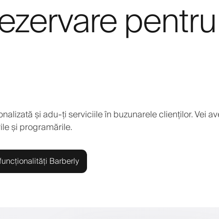
rezervare pentru
lizată și adu-ți serviciile în buzunarele clienților. Vei av
rile și programările.
uncționalități Barberly