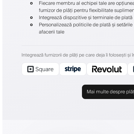
Fiecare membru al echipei tale are opțiunea
furnizor de plăți pentru flexibilitate suplimen
Integrează dispozitive și terminale de plată
Personalizează politicile de plată și setările 
afacerii tale
Integrează furnizorii de plăți pe care deja îi folosești și
Mai multe despre plăț