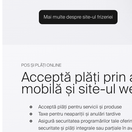
Mai multe despre site-ul frizeriei
POS ȘI PLĂȚI ONLINE
Acceptă plăți prin 
mobilă și site-ul 
Acceptă plăți pentru servicii și produse
Taxe pentru neapariții și anulări tardive
Asigură securitatea programărilor tale oferi
securitate și plăți integrale sau parțiale în a