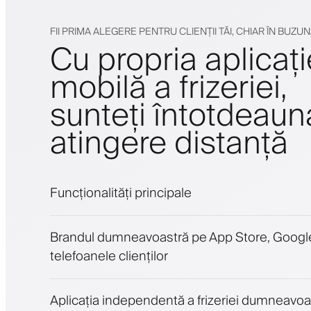
FII PRIMA ALEGERE PENTRU CLIENȚII TĂI, CHIAR ÎN BUZU
Cu propria aplicați
mobilă a frizeriei,
sunteți întotdeaun
atingere distanță
Funcționalități principale
Programări și lista de așteptare
Brandul dumneavoastră pe App Store, Google
Plăți, depozit de securitate
telefoanele clienților
Vinde produse de înfrumusețare
Implică clienții cu un program de loialitate
Notificări push, SMS și email
Aplicația independentă a frizeriei dumneavoa