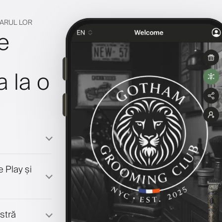
NARUL LOR
e
a la o
 Play și
stră