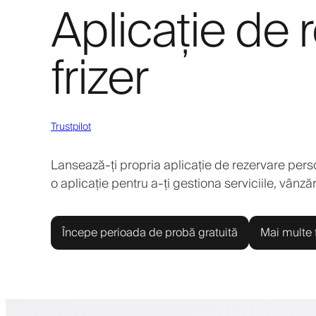
Aplicație de 
frizer
Trustpilot
Lansează-ți propria aplicație de rezervare persona
o aplicație pentru a-ți gestiona serviciile, vânză
Începe perioada de probă gratuită
Mai multe f