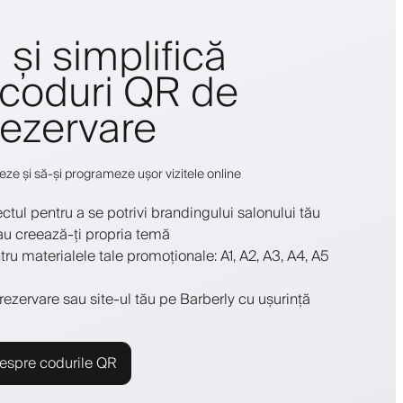
i și simplifică
 coduri QR de
rezervare
neze și să-și programeze ușor vizitele online
ectul pentru a se potrivi brandingului salonului tău
au creează-ți propria temă
u materialele tale promoționale: A1, A2, A3, A4, A5
rezervare sau site-ul tău pe Barberly cu ușurință
espre codurile QR