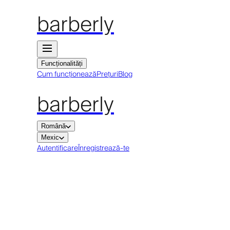
barberly
Funcționalități
Cum funcționează
Prețuri
Blog
barberly
Română
Mexic
Autentificare
Înregistrează-te