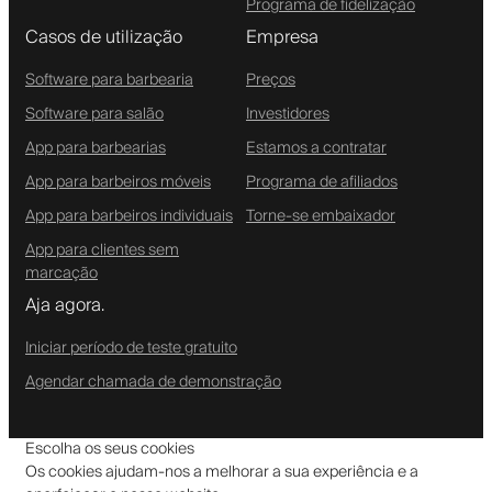
Programa de fidelização
Casos de utilização
Empresa
Software para barbearia
Preços
Software para salão
Investidores
App para barbearias
Estamos a contratar
App para barbeiros móveis
Programa de afiliados
App para barbeiros individuais
Torne-se embaixador
App para clientes sem
marcação
Aja agora.
Iniciar período de teste gratuito
Agendar chamada de demonstração
Escolha os seus cookies
Os cookies ajudam-nos a melhorar a sua experiência e a