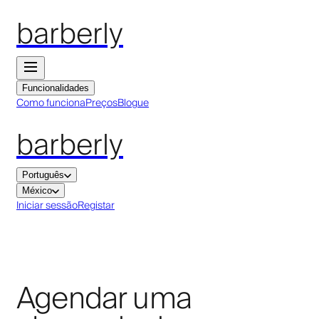
barberly
Funcionalidades
Como funciona
Preços
Blogue
barberly
Português
México
Iniciar sessão
Registar
Agendar uma