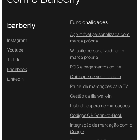
Funcionalidades
barberly
App móvel personalizada com
Instagram
marca própria
Youtube
Website personalizado com
marca própria
TikTok
POS e pagamentos online
Facebook
Quiosque de self check-in
Linkedin
Painel de marcações para TV
Gestão da fila walk-in
Lista de espera de marcações
Códigos QR Scan-to-Book
Integração de marcação com o
Google