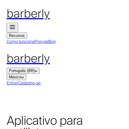
barberly
Recursos
Como funciona
Preços
Blog
barberly
Português (BR)
México
Entrar
Cadastre-se
Aplicativo para