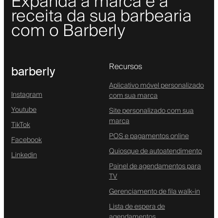
Expanda a marca e a
receita da sua barbearia
com o Barberly
Recursos
barberly
Aplicativo móvel personalizado
Instagram
com sua marca
Youtube
Site personalizado com sua
marca
TikTok
POS e pagamentos online
Facebook
Quiosque de autoatendimento
Linkedin
Painel de agendamentos para
TV
Gerenciamento de fila walk-in
Lista de espera de
agendamentos