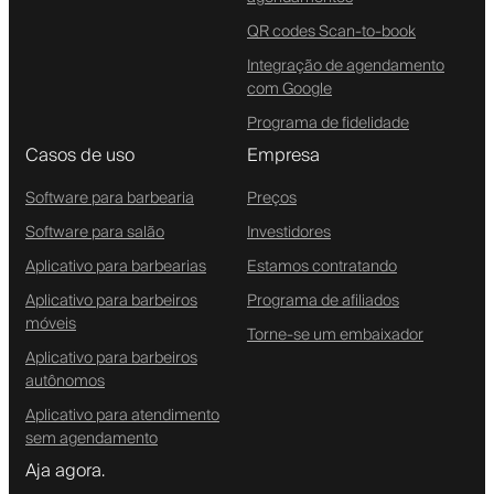
QR codes Scan-to-book
Integração de agendamento
com Google
Programa de fidelidade
Casos de uso
Empresa
Software para barbearia
Preços
Software para salão
Investidores
Aplicativo para barbearias
Estamos contratando
Aplicativo para barbeiros
Programa de afiliados
móveis
Torne-se um embaixador
Aplicativo para barbeiros
autônomos
Aplicativo para atendimento
sem agendamento
Aja agora.