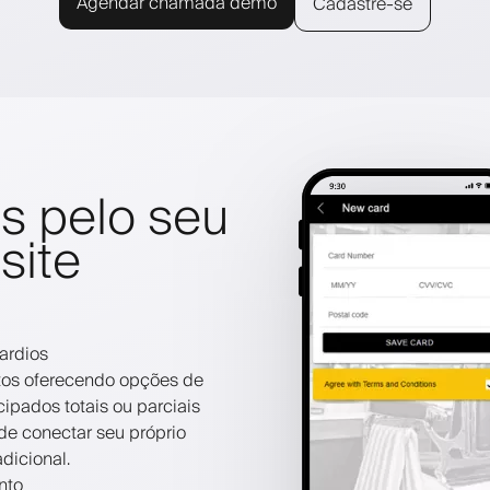
Agendar chamada demo
Cadastre-se
s pelo seu
site
ardios
os oferecendo opções de
pados totais ou parciais
e conectar seu próprio
dicional.
nto