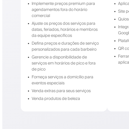
Implemente preços premium para
Aplic
agendamentos fora do horário
Site 
comercial
Quios
Ajuste os preços dos serviços para
Integ
datas, feriados, horários e membros
Googl
da equipe específicos
Plata
Defina preços e durações de serviço
QR co
personalizados para cada barbeiro
Ferra
Gerencie a disponibilidade de
aplic
serviços em horários de pico e fora
de pico
Forneça serviços a domicílio para
eventos especiais
Venda extras para seus serviços
Venda produtos de beleza