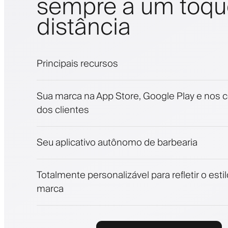
sempre a um toqu
distância
Principais recursos
Agendamentos e lista de espera
Sua marca na App Store, Google Play e nos c
Pagamentos, depósito caução
dos clientes
Venda produtos de beleza
Envolva clientes com um programa de fide
Notificações push, SMS e email
Seu aplicativo autônomo de barbearia
Totalmente personalizável para refletir o esti
marca