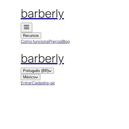
barberly
Recursos
Como funciona
Preços
Blog
barberly
Português (BR)
México
Entrar
Cadastre-se