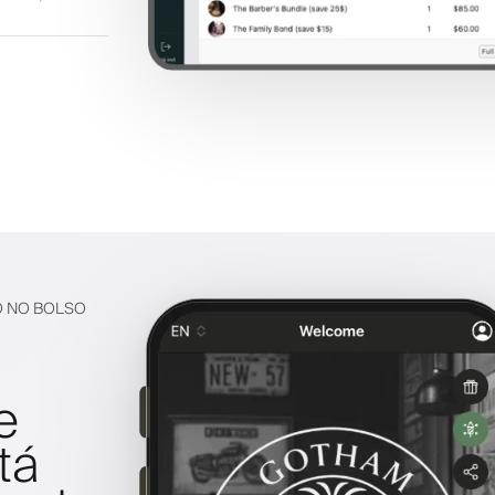
O NO BOLSO
e
tá