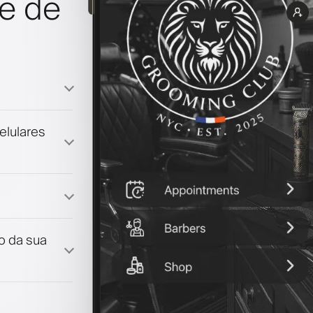
e de
elulares
lidade
lo da sua