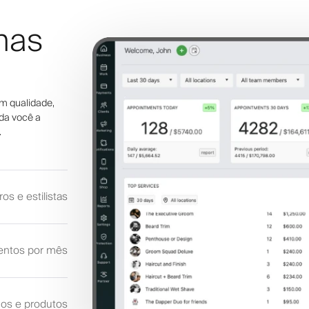
nas
m qualidade,
da você a
.
ros e estilistas
ntos por mês
os e produtos