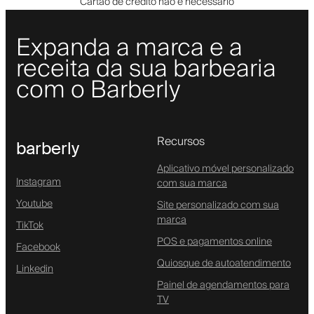
Cartão de crédito não é necessário
Expanda a marca e a
receita da sua barbearia
com o Barberly
Recursos
barberly
Aplicativo móvel personalizado
Instagram
com sua marca
Youtube
Site personalizado com sua
marca
TikTok
POS e pagamentos online
Facebook
Quiosque de autoatendimento
Linkedin
Painel de agendamentos para
TV