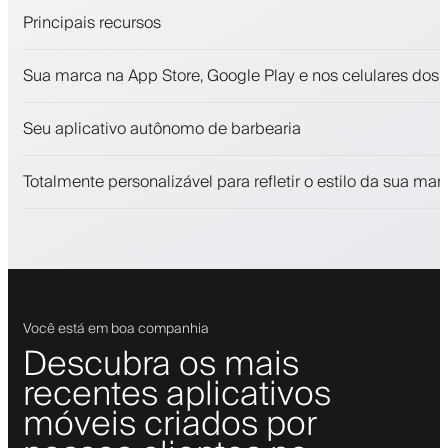
Principais recursos
Agendamentos e lista de espera
Sua marca na App Store, Google Play e nos celulares dos c
Pagamentos, depósito caução
Venda produtos de beleza
Seu aplicativo autônomo de barbearia
Envolva clientes com um programa de fidelidade
Notificações push, SMS e email
Totalmente personalizável para refletir o estilo da sua mar
Você está em boa companhia
Descubra os mais
recentes aplicativos
móveis criados por