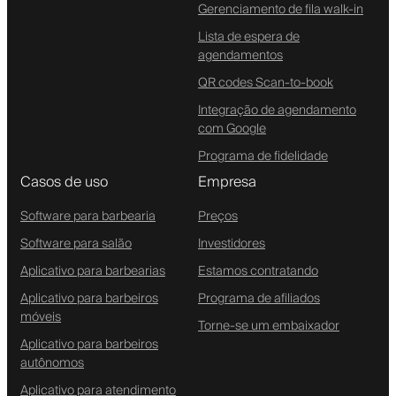
Gerenciamento de fila walk-in
Lista de espera de
agendamentos
QR codes Scan-to-book
Integração de agendamento
com Google
Programa de fidelidade
Casos de uso
Empresa
Software para barbearia
Preços
Software para salão
Investidores
Aplicativo para barbearias
Estamos contratando
Aplicativo para barbeiros
Programa de afiliados
móveis
Torne-se um embaixador
Aplicativo para barbeiros
autônomos
Aplicativo para atendimento