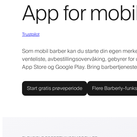
App for mobi
Trustpilot
Som mobil barber kan du starte din egen merke
venteliste, avbestillingsovervåking, gebyrer for 
App Store og Google Play. Bring barbertjeneste
Start gratis prøveperiode
Flere Barberly-funks