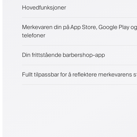
Hovedfunksjoner
Avtaler og venteliste
Merkevaren din på App Store, Google Play o
Betalinger, sikkerhetsdepositum
telefoner
Selg skjønnhetsprodukter
Engasjer kunder med et lojalitetsprogram
Push-, SMS- og e-postvarsler
Din frittstående barbershop-app
Fullt tilpassbar for å reflektere merkevarens st