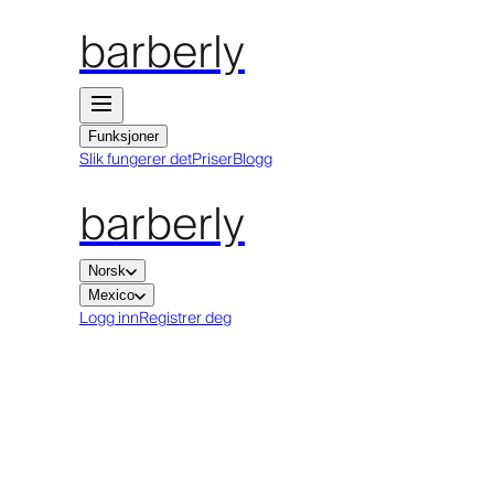
barberly
Funksjoner
Slik fungerer det
Priser
Blogg
barberly
Norsk
Mexico
Logg inn
Registrer deg