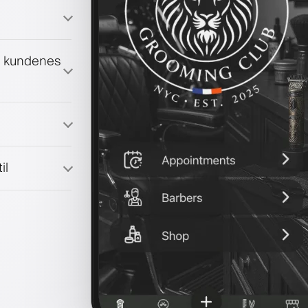
g kundenes
il