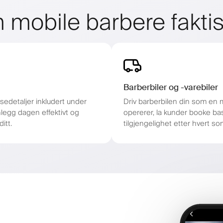
 mobile barbere fakti
Barberbiler og -varebiler
sedetaljer inkludert under
Driv barberbilen din som en m
nlegg dagen effektivt og
opererer, la kunder booke ba
itt.
tilgjengelighet etter hvert so