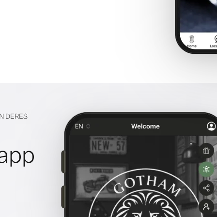
EN DERES
lapp