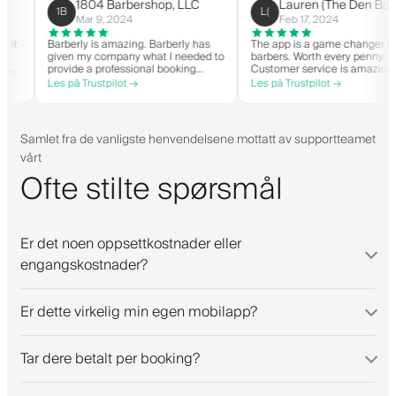
on 
1804 Barbershop, LLC
Lauren (The Den 
1B
L(
hi
Mar 9, 2024
Feb 17, 2024
 when it
Barberly is amazing. Barberly has
The app is a game change
given my company what I needed to
barbers. Worth every penn
n able
provide a professional booking
Customer service is ama
experience for my clients. Their
helps with everything or 
Les på Trustpilot →
Les på Trustpilot →
and have
team has been exceptional,
they need. Definitely re
it-list.
responsive, and helpful.
 app. I
gs!
Samlet fra de vanligste henvendelsene mottatt av supportteamet
vårt
Ofte stilte spørsmål
Er det noen oppsettkostnader eller
engangskostnader?
Er dette virkelig min egen mobilapp?
Tar dere betalt per booking?