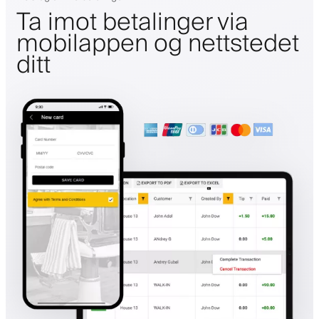
Ta imot betalinger via
mobilappen og nettstedet
ditt