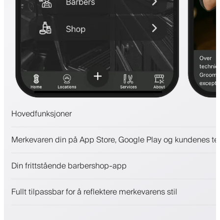
Hovedfunksjoner
Avtaler og venteliste
Merkevaren din på App Store, Google Play og kundenes te
Betalinger, sikkerhetsdepositum
Selg skjønnhetsprodukter
Din frittstående barbershop-app
Engasjer kunder med et lojalitetsprogram
Push-, SMS- og e-postvarsler
Fullt tilpassbar for å reflektere merkevarens stil