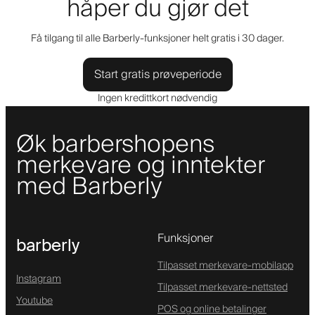
håper du gjør det
Få tilgang til alle Barberly-funksjoner helt gratis i 30 dager.
Start gratis prøveperiode
Ingen kredittkort nødvendig
Øk barbershopens
merkevare og inntekter
med Barberly
Funksjoner
barberly
Tilpasset merkevare-mobilapp
Instagram
Tilpasset merkevare-nettsted
Youtube
POS og online betalinger