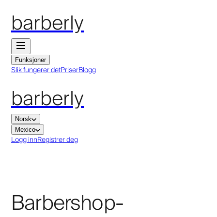
barberly
Funksjoner
Slik fungerer det
Priser
Blogg
barberly
Norsk
Mexico
Logg inn
Registrer deg
Barbershop-