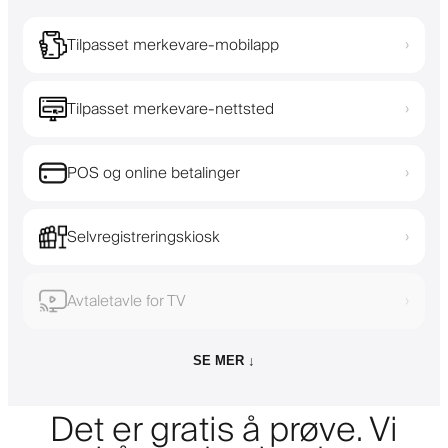
Tilpasset merkevare-mobilapp
›
Tilpasset merkevare-nettsted
›
POS og online betalinger
›
Selvregistreringskiosk
›
Avtaletavle for TV
›
SE MER ↓
Det er gratis å prøve. Vi