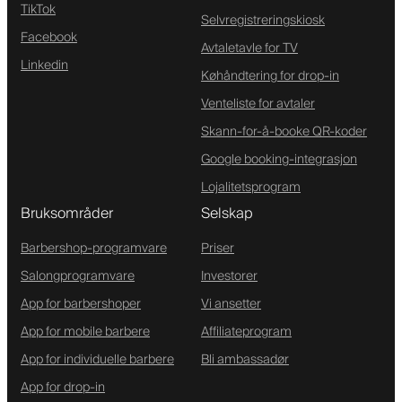
TikTok
Selvregistreringskiosk
Facebook
Avtaletavle for TV
Linkedin
Køhåndtering for drop-in
Venteliste for avtaler
Skann-for-å-booke QR-koder
Google booking-integrasjon
Lojalitetsprogram
Bruksområder
Selskap
Barbershop-programvare
Priser
Salongprogramvare
Investorer
App for barbershoper
Vi ansetter
App for mobile barbere
Affiliateprogram
App for individuelle barbere
Bli ambassadør
App for drop-in