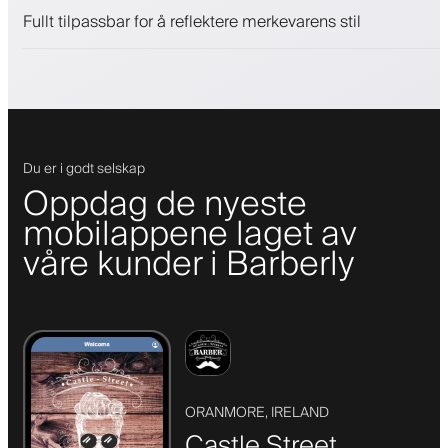
Push-, SMS- og e-postvarsler
Fullt tilpassbar for å reflektere merkevarens stil
Du er i godt selskap
Oppdag de nyeste
mobilappene laget av
våre kunder i Barberly
ORANMORE, IRELAND
Castle Street