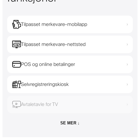
Tilpasset merkevare-mobilapp
›
Tilpasset merkevare-nettsted
›
POS og online betalinger
›
Selvregistreringskiosk
›
Avtaletavle for TV
›
SE MER ↓