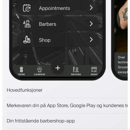
Hovedfunksjoner
Avtaler og venteliste
Merkevaren din på App Store, Google Play og kundenes te
Betalinger, sikkerhetsdepositum
Selg skjønnhetsprodukter
Din frittstående barbershop-app
Engasjer kunder med et lojalitetsprogram