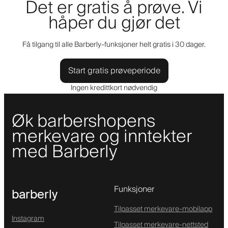
Det er gratis å prøve. Vi
håper du gjør det
Få tilgang til alle Barberly-funksjoner helt gratis i 30 dager.
Start gratis prøveperiode
Ingen kredittkort nødvendig
Øk barbershopens
merkevare og inntekter
med Barberly
Funksjoner
barberly
Tilpasset merkevare-mobilapp
Instagram
Tilpasset merkevare-nettsted