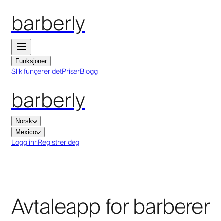
barberly
Funksjoner
Slik fungerer det
Priser
Blogg
barberly
Norsk
Mexico
Logg inn
Registrer deg
Avtaleapp for barberer