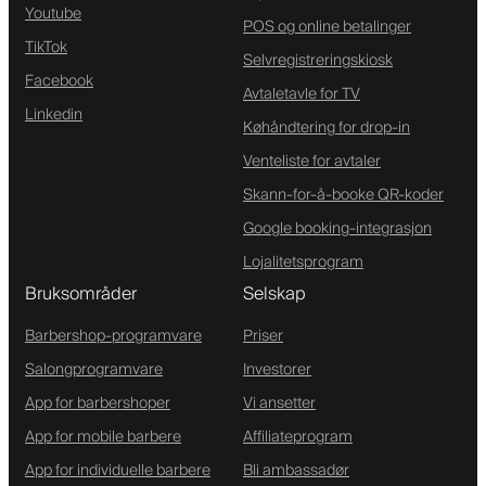
Youtube
POS og online betalinger
TikTok
Selvregistreringskiosk
Facebook
Avtaletavle for TV
Linkedin
Køhåndtering for drop-in
Venteliste for avtaler
Skann-for-å-booke QR-koder
Google booking-integrasjon
Lojalitetsprogram
Bruksområder
Selskap
Barbershop-programvare
Priser
Salongprogramvare
Investorer
App for barbershoper
Vi ansetter
App for mobile barbere
Affiliateprogram
App for individuelle barbere
Bli ambassadør