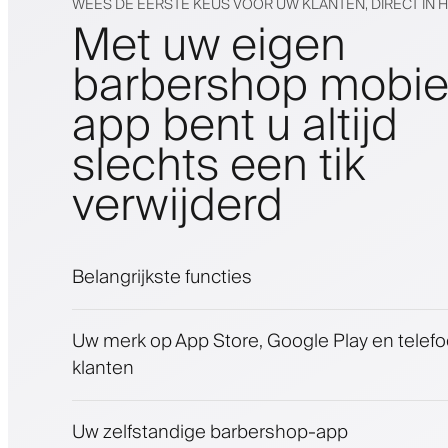
WEES DE EERSTE KEUS VOOR UW KLANTEN, DIRECT IN 
Met uw eigen
barbershop mobie
app bent u altijd
slechts een tik
verwijderd
Belangrijkste functies
Afspraken en wachtlijst
Uw merk op App Store, Google Play en telef
Betalingen, waarborgsom
klanten
Verkoop schoonheidsproducten
Betrek klanten met een loyaliteitsprogram
Push-, SMS- en e-mailmeldingen
Uw zelfstandige barbershop-app