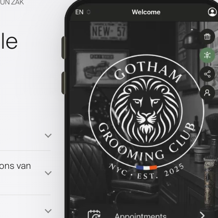
HUN ZAK
le
oons van
ma