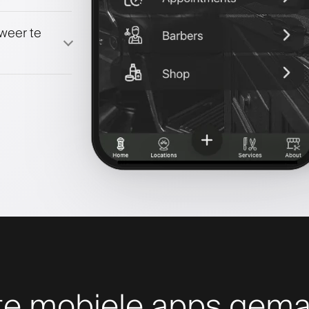
 weer te
te mobiele apps gema