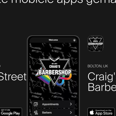
y
D
BOLTON, UK
Street
Craig
Barbe