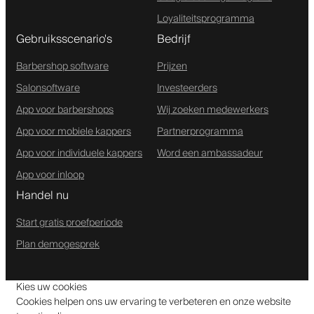
Loyaliteitsprogramma
Gebruiksscenario's
Bedrijf
Barbershop software
Prijzen
Salonsoftware
Investeerders
App voor barbershops
Wij zoeken medewerkers
App voor mobiele kappers
Partnerprogramma
App voor individuele kappers
Word een ambassadeur
App voor inloop
Handel nu
Start gratis proefperiode
Plan demogesprek
Kies uw cookies
Cookies helpen ons uw ervaring te verbeteren en onze website