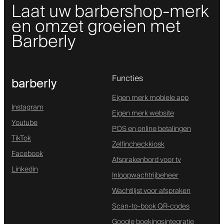
Laat uw barbershop-merk
en omzet groeien met
Barberly
Functies
barberly
Eigen merk mobiele app
Instagram
Eigen merk website
Youtube
POS en online betalingen
TikTok
Zelfincheckkiosk
Facebook
Afsprakenbord voor tv
Linkedin
Inloopwachtrijbeheer
Wachtlijst voor afspraken
Scan-to-book QR-codes
Google boekingsintegratie