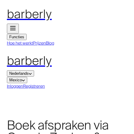
barberly
Functies
Hoe het werkt
Prijzen
Blog
barberly
Nederlands
Mexico
Inloggen
Registreren
Boek afspraken via