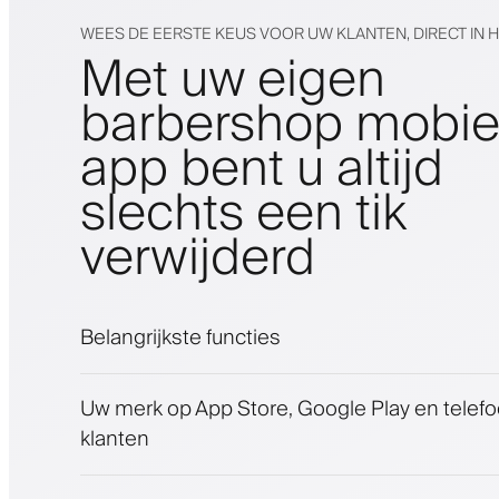
WEES DE EERSTE KEUS VOOR UW KLANTEN, DIRECT IN 
Met uw eigen
barbershop mobie
app bent u altijd
slechts een tik
verwijderd
Belangrijkste functies
Afspraken en wachtlijst
Uw merk op App Store, Google Play en telef
Betalingen, waarborgsom
klanten
Verkoop schoonheidsproducten
Betrek klanten met een loyaliteitsprogram
Push-, SMS- en e-mailmeldingen