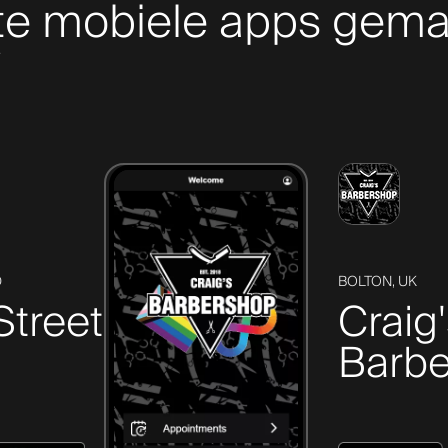
te mobiele apps gema
y
D
BOLTON, UK
Street
Craig
Barbe