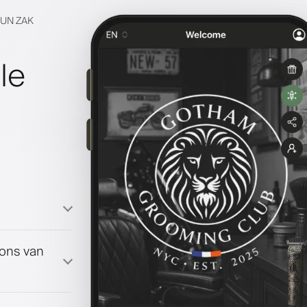
HUN ZAK
le
oons van
ma