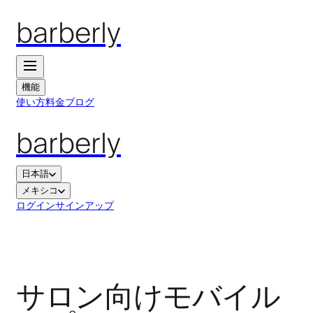
barberly
機能
使い方
料金
ブログ
barberly
日本語
メキシコ
ログイン
サインアップ
サロン向けモバイル