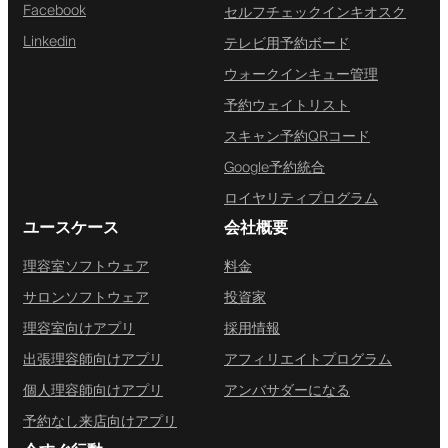
Facebook
セルフチェックインキオスク
Linkedin
テレビ用予約ボード
ウォークインキュー管理
予約ウェイトリスト
スキャン予約QRコード
Google予約統合
ロイヤリティプログラム
ユースケース
会社概要
理容室ソフトウェア
料金
サロンソフトウェア
投資家
理容室向けアプリ
採用情報
出張理容師向けアプリ
アフィリエイトプログラム
個人理容師向けアプリ
アンバサダーになる
予約なし来店向けアプリ