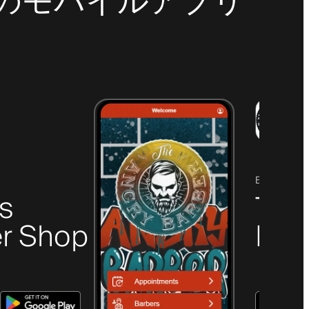
最新のモバイルアプリ
ELGIN, SC
's
The
r Shop
Bar