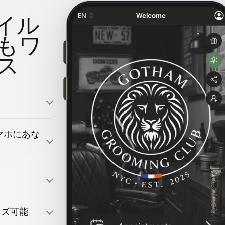
イル
もワ
ス
のスマホにあな
引きつける
イズ可能