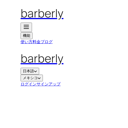
barberly
機能
使い方
料金
ブログ
barberly
日本語
メキシコ
ログイン
サインアップ