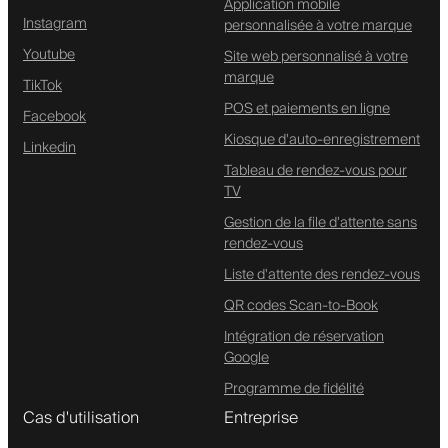
Application mobile
Instagram
personnalisée à votre marque
Youtube
Site web personnalisé à votre
marque
TikTok
POS et paiements en ligne
Facebook
Kiosque d'auto-enregistrement
Linkedin
Tableau de rendez-vous pour
TV
Gestion de la file d'attente sans
rendez-vous
Liste d'attente des rendez-vous
QR codes Scan-to-Book
Intégration de réservation
Google
Programme de fidélité
Cas d'utilisation
Entreprise