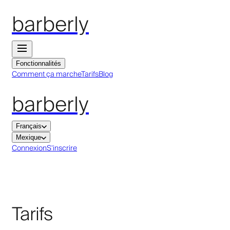
barberly
Fonctionnalités
Comment ça marche
Tarifs
Blog
barberly
Français
Mexique
Connexion
S'inscrire
Tarifs