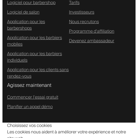
Logiciel pour barbershop
Tarifs
Logiciel de salon
Investisseurs
Application pour les
Nous recrutons
barbershops
Programme d'affiliation
Application pour les barbiers
Devenez ambassadeur
mobiles
Application pour les barbiers
individuels
Application pour les clients sans
rendez-vous
Agissez maintenant
Commencer l'essai gratuit
Planifier un appel démo
Choisissez vos cookies
Les cookies nous aident à améliorer votre expérience et notre