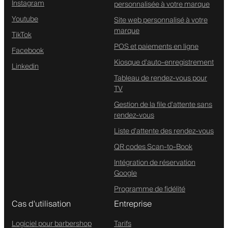
Instagram
personnalisée à votre marque
Youtube
Site web personnalisé à votre
marque
TikTok
POS et paiements en ligne
Facebook
Kiosque d'auto-enregistrement
Linkedin
Tableau de rendez-vous pour
TV
Gestion de la file d'attente sans
rendez-vous
Liste d'attente des rendez-vous
QR codes Scan-to-Book
Intégration de réservation
Google
Programme de fidélité
Cas d'utilisation
Entreprise
Logiciel pour barbershop
Tarifs