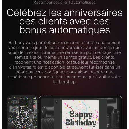
Récompenses client automatisées
Célébrez les anniversaires
des clients avec des
bonus automatiques
Barberly vous permet de récompenser automatiquement
vos clients le jour de leur anniversaire avec un bonus que
vous définissez, comme une remise en pourcentage, une
remise fixe ou même un service gratuit. Les clients
reçoivent une notification lorsque leur récompense
d'anniversaire est disponible et peuvent l'utiliser dans un
délai que vous configurez, vous aidant à créer une
expérience personnelle et à les encourager à visiter votre
barbershop.