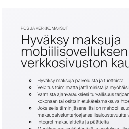
POS JA VERKKOMAKSUT
Hyväksy maksuja
mobiilisovelluksen
verkkosivuston kau
Hyväksy maksuja palveluista ja tuotteista
Veloitus toimimatta jättämisistä ja myöhäisi
Varmista ajanvarauksiesi turvallisuus tarjo
kokonaan tai osittain etukäteismaksuvaihto
Jokaisella tiimin jäsenelläsi on mahdollisu
maksupalveluntarjoajansa lisäjoustavuutta v
Integroi maksulaitteita ja päätteitä
Muokkaa maksukäytäntöjä ja asetuksia liike