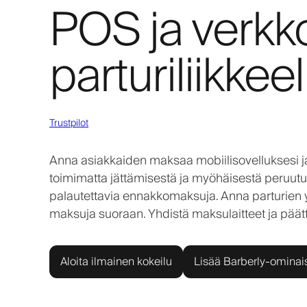
POS ja verk
parturiliikkeel
Trustpilot
Anna asiakkaiden maksaa mobiilisovelluksesi ja v
toimimatta jättämisestä ja myöhäisestä peruutu
palautettavia ennakkomaksuja. Anna parturien 
maksuja suoraan. Yhdistä maksulaitteet ja päätt
Aloita ilmainen kokeilu
Lisää Barberly-ominai