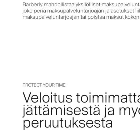
Barberly mahdollistaa yksilölliset maksupalvelunta
joko periä maksupalveluntarjoajan ja asetukset li
maksupalveluntarjoajan tai poistaa maksut kokon
PROTECT YOUR TIME
Veloitus toimimatt
jättämisestä ja m
peruutuksesta