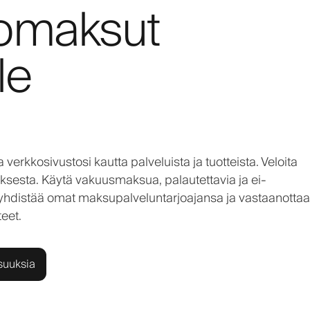
komaksut
le
erkkosivustosi kautta palveluista ja tuotteista. Veloita
ksesta. Käytä vakuusmaksua, palautettavia ja ei-
yhdistää omat maksupalveluntarjoajansa ja vastaanottaa
eet.
suuksia