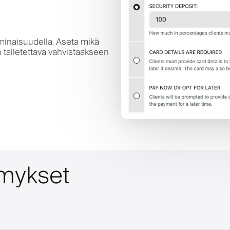
minaisuudella. Aseta mikä
n talletettava vahvistaakseen
ymykset