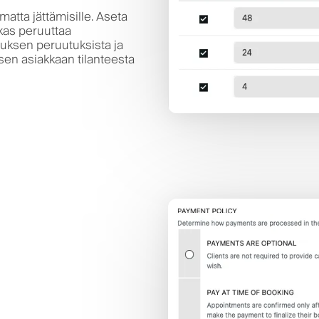
atta jättämisille. Aseta
kas peruuttaa
tuksen peruutuksista ja
sen asiakkaan tilanteesta