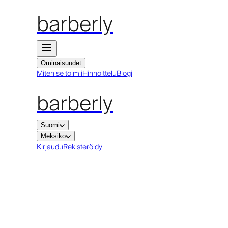
barberly
Ominaisuudet
Miten se toimii
Hinnoittelu
Blogi
barberly
Suomi
Meksiko
Kirjaudu
Rekisteröidy