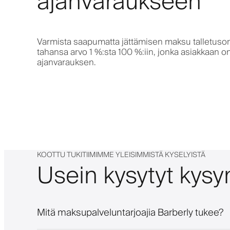
ajanvaraukseen
Varmista saapumatta jättämisen maksu talletuso
tahansa arvo 1 %:sta 100 %:iin, jonka asiakkaan o
ajanvarauksen.
KOOTTU TUKITIIMIMME YLEISIMMISTÄ KYSELYISTÄ
Usein kysytyt kys
Mitä maksupalveluntarjoajia Barberly tukee?