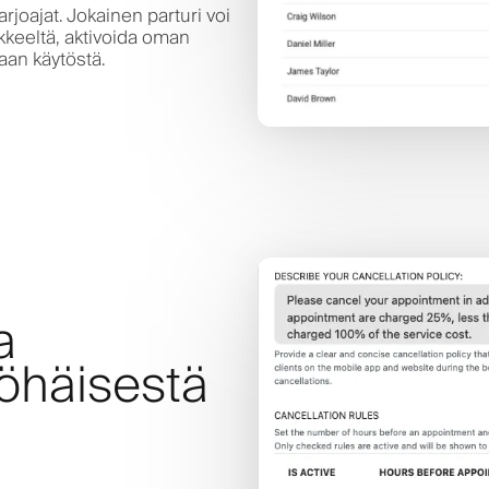
rjoajat. Jokainen parturi voi
ikkeeltä, aktivoida oman
aan käytöstä.
a
yöhäisestä