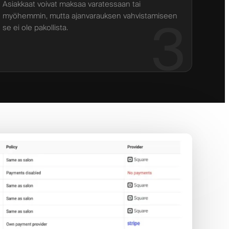
Asiakkaat voivat maksaa varatessaan tai
myöhemmin, mutta ajanvarauksen vahvistamiseen
3
se ei ole pakollista.