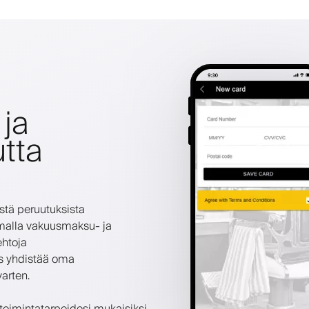
 ja
tta
stä peruutuksista
amalla vakuusmaksu- ja
ehtoja
us yhdistää oma
arten.
toimintatarpeidesi mukaisiksi