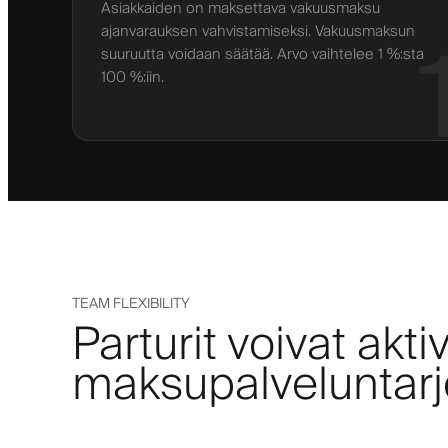
Asiakkaiden on maksettava vakuusmaksu
ajanvarauksen vahvistamiseksi. Vakuusmaksun
suuruutta voidaan säätää. Arvo vaihtelee 1 %:sta
100 %:iin.
TEAM FLEXIBILITY
Parturit voivat akt
maksupalveluntar