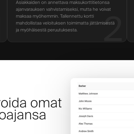
Asiakkaiden on annettava maksukorttitietonsa
ajanvarauksen vahvistamiseksi, mutta he voivat
1
2
maksaa myöhemmin. Tallennettu kortti
mahdollistaa veloituksen toimimatta jättämisestä
ja myöhäisestä peruutuksesta.
ivoida omat
joajansa