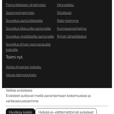
Parturiliikkeen ohjelmisto
Hinnoittelu
Salongiohjelmisto
Sijoittajat
Sovellus parturiliikkeille
Rekrytoimme
Sovellus liikkuville partureille
Kumppaniohjelma
Sovellus yksittäisille partureille
Ryhdy lähettilääksi
Sovellus ilman ajanvarausta
tuleville
Toimi nyt.
Aloita ilmainen kokeilu
Varaa demopuhelu
Valitse evästeesi
Evästeet auttavat meitä parantamaan kokemustasi ja
verkkosivustoamme
Hyväksy kaikki
Hylkää ei-välttämättömät evästeet