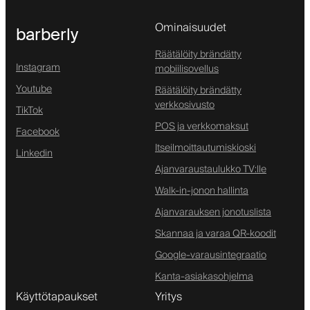
Ominaisuudet
barberly
Räätälöity brändätty
Instagram
mobiilisovellus
Youtube
Räätälöity brändätty
verkkosivusto
TikTok
POS ja verkkomaksut
Facebook
Itseilmoittautumiskioski
Linkedin
Ajanvaraustaulukko TV:lle
Walk-in-jonon hallinta
Ajanvarauksen jonotuslista
Skannaa ja varaa QR-koodit
Google-varausintegraatio
Kanta-asiakasohjelma
Käyttötapaukset
Yritys