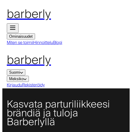
barberly
Ominaisuudet
Miten se toimii
Hinnoittelu
Blogi
barberly
Suomi
Meksiko
Kirjaudu
Rekisteröidy
Kasvata parturiliikkeesi
brändiä ja tuloja
Barberlyllä