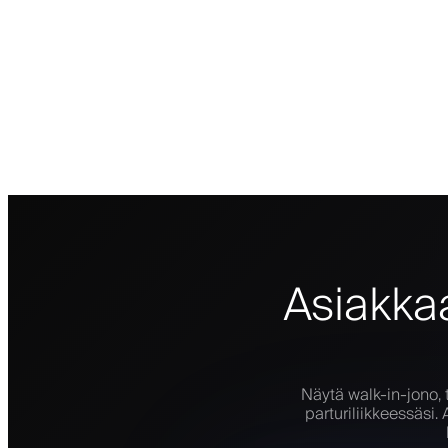
Asiakkaa
Näytä walk-in-jono, t
parturiliikkeessäsi.