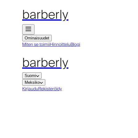
barberly
Ominaisuudet
Miten se toimii
Hinnoittelu
Blogi
barberly
Suomi
Meksiko
Kirjaudu
Rekisteröidy