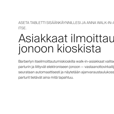
ASETA TABLETTI SISÄÄNKÄYNNILLESI JA ANNA WALK-IN-
ITSE.
Asiakkaat ilmoitta
jonoon kioskista
Barberlyn itseilmoittautumiskioskilla walk-in-asiakkaat vali
parturin ja liittyvät elektroniseen jonoon — vastaanottovirkailij
seurataan automaattisesti ja näytetään ajanvaraustaulukossa
parturit tietävät aina mitä tapahtuu.