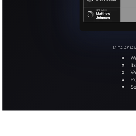
MITÄ ASIA
Wa
It
Ve
Re
Se