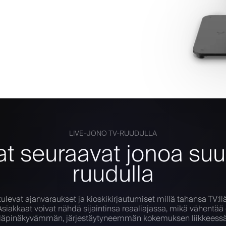
LIVE-JONO TV-RUUDULLA
t seuraavat jonoa suu
ruudulla
ulevat ajanvaraukset ja kioskikirjautumiset millä tahansa TV:llä
 Asiakkaat voivat nähdä sijaintinsa reaaliajassa, mikä vähentä
läpinäkyvämmän, järjestäytyneemmän kokemuksen liikkeess