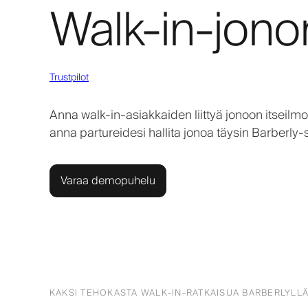
Walk-in-jonon
Trustpilot
Anna walk-in-asiakkaiden liittyä jonoon itseilmoi
anna partureidesi hallita jonoa täysin Barberly-
Varaa demopuhelu
KAKSI TEHOKASTA WALK-IN-RATKAISUA BARBERLYLL