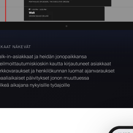
KKAAT NÄKEVÄT
lk-in-asiakkaat ja heidän jonopaikkansa
seilmoittautumiskioskin kautta kirjautuneet asiakkaat
rkkovaraukset ja henkilökunnan luomat ajanvaraukset
aaliaikaiset päivitykset jonon muuttuessa
lkeä aikajana nykyisille työajoille