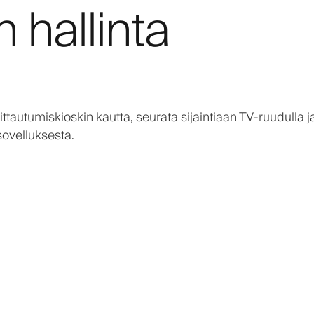
 hallinta
ttautumiskioskin kautta, seurata sijaintiaan TV-ruudulla j
sovelluksesta.
Ä