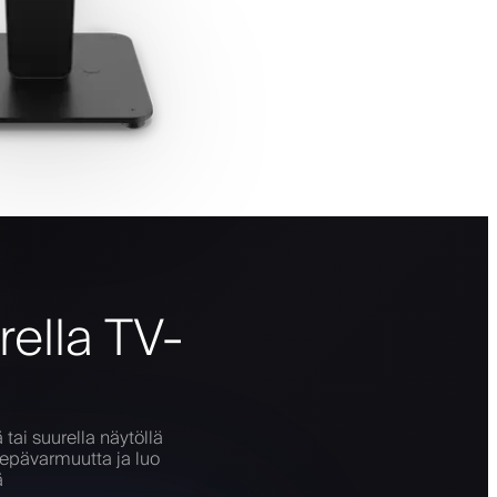
rella TV-
 tai suurella näytöllä
ä epävarmuutta ja luo
ä