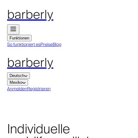
barberly
Funktionen
So funktioniert es
Preise
Blog
barberly
Deutsch
Mexiko
Anmelden
Registrieren
Individuelle