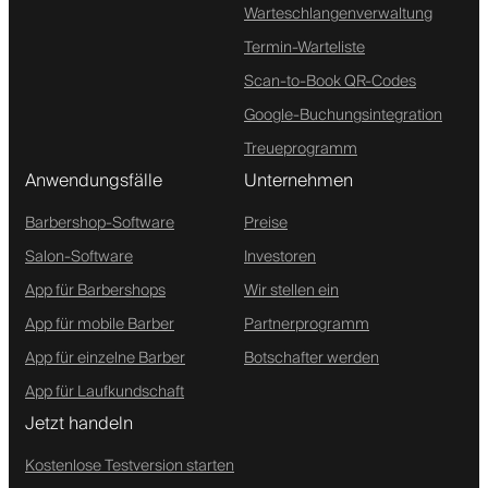
Warteschlangenverwaltung
Termin-Warteliste
Scan-to-Book QR-Codes
Google-Buchungsintegration
Treueprogramm
Anwendungsfälle
Unternehmen
Barbershop-Software
Preise
Salon-Software
Investoren
App für Barbershops
Wir stellen ein
App für mobile Barber
Partnerprogramm
App für einzelne Barber
Botschafter werden
App für Laufkundschaft
Jetzt handeln
Kostenlose Testversion starten