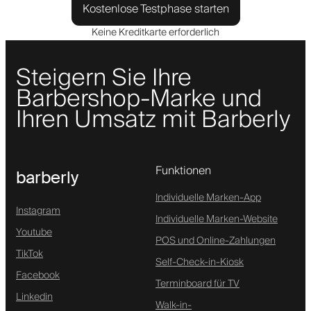
Kostenlose Testphase starten
Keine Kreditkarte erforderlich
Steigern Sie Ihre
Barbershop-Marke und
Ihren Umsatz mit Barberly
Funktionen
barberly
Individuelle Marken-App
Instagram
Individuelle Marken-Website
Youtube
POS und Online-Zahlungen
TikTok
Self-Check-in-Kiosk
Facebook
Terminboard für TV
Linkedin
Walk-in-