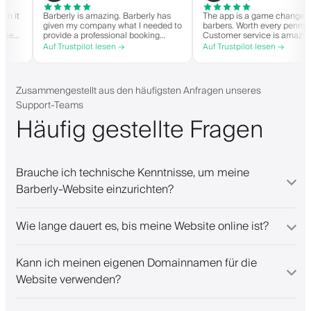
r when it
Barberly is amazing. Barberly has
The app is a game chan
n
given my company what I needed to
barbers. Worth every pe
een able
provide a professional booking
Customer service is am
experience for my clients. Their
helps with everything o
Auf Trustpilot lesen →
Auf Trustpilot lesen →
, and have
team has been exceptional,
they need. Definitely 
ait-list.
responsive, and helpful.
ed app. I
ngs!
Zusammengestellt aus den häufigsten Anfragen unseres
Support-Teams
Häufig gestellte Fragen
Brauche ich technische Kenntnisse, um meine
Barberly-Website einzurichten?
Wie lange dauert es, bis meine Website online ist?
Kann ich meinen eigenen Domainnamen für die
Website verwenden?