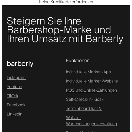
Keine Kreditkarte erforderlich
Steigern Sie Ihre
Barbershop-Marke und
Ihren Umsatz mit Barberly
Funktionen
barberly
Individuelle Marken-App
Instagram
Individuelle Marken-Website
Youtube
POS und Online-Zahlungen
TikTok
Self-Check-in-Kiosk
Facebook
Terminboard für TV
Linkedin
Walk-in-
Warteschlangenverwaltung