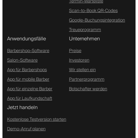
Termin-Warteliste
Scan-to-Book QR-Codes
Google-Buchungsintegration
Treueprogramm
Anwendungsfälle
Unternehmen
Barbershop-Software
Preise
Salon-Software
Investoren
App für Barbershops
Wir stellen ein
App für mobile Barber
Partnerprogramm
App für einzelne Barber
Botschafter werden
App für Laufkundschaft
Jetzt handeln
Kostenlose Testversion starten
Demo-Anruf planen