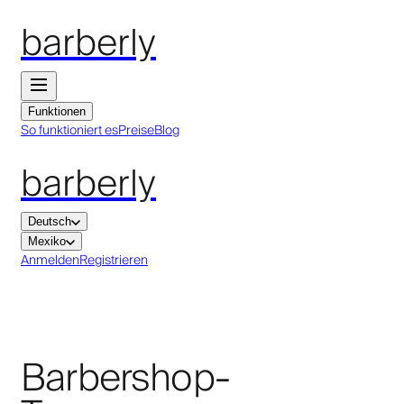
barberly
Funktionen
So funktioniert es
Preise
Blog
barberly
Deutsch
Mexiko
Anmelden
Registrieren
Barbershop-